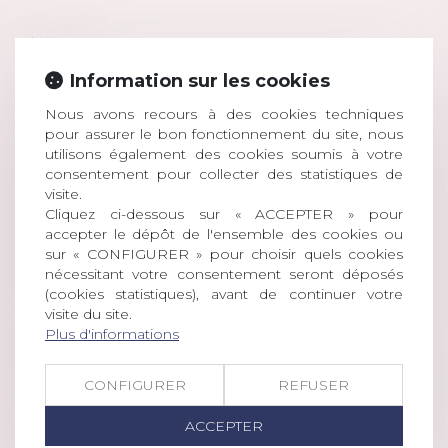
Nom
Information sur les cookies
Nous avons recours à des cookies techniques
Prénom
pour assurer le bon fonctionnement du site, nous
utilisons également des cookies soumis à votre
consentement pour collecter des statistiques de
visite.
Adresse e-mail
Cliquez ci-dessous sur « ACCEPTER » pour
accepter le dépôt de l'ensemble des cookies ou
sur « CONFIGURER » pour choisir quels cookies
nécessitant votre consentement seront déposés
Tél
(cookies statistiques), avant de continuer votre
visite du site.
Plus d'informations
Objet
CONFIGURER
REFUSER
ACCEPTER
Message