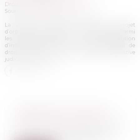
Droit pénal
/
Droit pénal des mineurs
Source :
www.dalloz-actualite.fr
La garde des Sceaux a diffusé un projet
d’ordonnance que Dalloz actualité publie. Parmi
les ajouts principaux : une présomption
d’irresponsabilité, une nouvelle procédure de
droit commun et une mesure éducative
judiciaire...
Lire la suite
INTERPRÉTATION STRICTE DE
L'ARTICLE 226-4-1 DU CODE PÉNAL
Droit pénal
/
Procédure pénale
Le président d’un syndic de copropriété a
découvert l’existence sur internet...