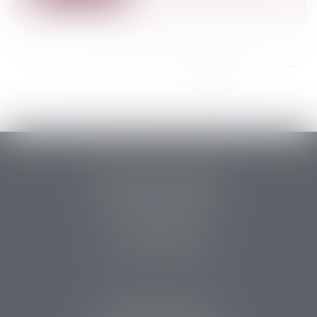
<<
<
...
150
151
152
153
154
155
156
>
>>
PERRET & ASSOCIES
14 rue des Carmes
24107 BERGERAC
Tél :
05 53 63 54 20
Fax : 05 53 63 54 21
CABINET SARLAT