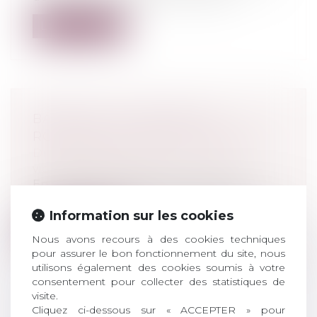
Lire la suite
BAISSE DE LA MORTALITÉ
ROUTIÈRE AU MOIS DE MAI 2019
Droit pénal
/
(NPU) Droit pénal des
victimes de la route
En mai 2019, en métropole, selon les
estimations provisoires de l'Observatoir...
Information sur les cookies
Lire la suite
Nous avons recours à des cookies techniques
pour assurer le bon fonctionnement du site, nous
utilisons également des cookies soumis à votre
consentement pour collecter des statistiques de
visite.
Cliquez ci-dessous sur « ACCEPTER » pour