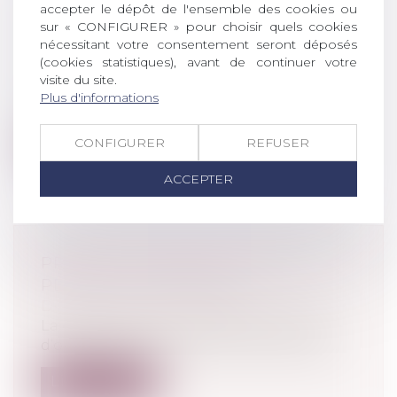
ABUS DE DROIT ET NOUVEL
accepter le dépôt de l'ensemble des cookies ou
sur « CONFIGURER » pour choisir quels cookies
ARTICLE L64 A DU LIVRE DES
nécessitant votre consentement seront déposés
PROCÉDURES FISCALES
(cookies statistiques), avant de continuer votre
Droit pénal
/
Droit pénal des affaires
visite du site.
Codifié à l'article L64 du Livre des
Plus d'informations
Procédures Fiscales, l'abus de droit est...
CONFIGURER
REFUSER
Lire la suite
ACCEPTER
PROJET DE CODE DE JUSTICE
PÉNALE DES MINEURS
Droit pénal
/
Droit pénal des mineurs
La garde des Sceaux a diffusé un projet
d’ordonnance que Dalloz actualité pub...
Lire la suite