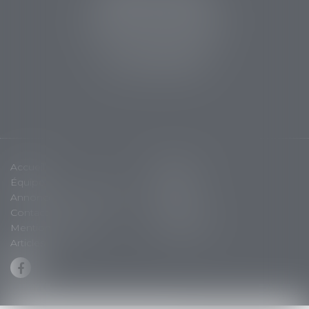
5 avenue Aristide Briand
24200 Sarlat la Canéda
Tél :
05 53 59 34 88
Fax : 05 53 28 15 47
Accueil
Cabinet
Équipe
Expertises
Annonces immobilières
Actus
Contact
Plan du site
Mentions légales
Honoraires
Articles