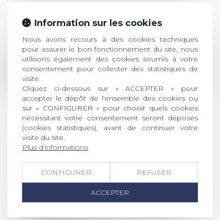
Droit de la famille, des personnes et de
leur patrimoine
/
Patrimoine et
Information sur les cookies
succession
Lorsque la garde de l'enfant est décidée à
Nous avons recours à des cookies techniques
l'amiable entre les deux ex-parten...
pour assurer le bon fonctionnement du site, nous
utilisons également des cookies soumis à votre
consentement pour collecter des statistiques de
Lire la suite
visite.
Cliquez ci-dessous sur « ACCEPTER » pour
accepter le dépôt de l'ensemble des cookies ou
sur « CONFIGURER » pour choisir quels cookies
nécessitant votre consentement seront déposés
(cookies statistiques), avant de continuer votre
RECONNAISSANCE DE LA GPA
visite du site.
ÉTRANGÈRE : RAPPEL DES
Plus d'informations
CONDITIONS STRICTES POUR
OBTENIR L’EXEQUATUR EN
CONFIGURER
REFUSER
FRANCE
ACCEPTER
Droit de la famille, des personnes et de
leur patrimoine
/
Filiation
Puisque la France prohibe la gestation