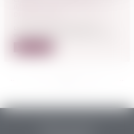
INSCRIRE SON ACTION DANS LE
DROIT COMMUN
Droit pénal
/
Droit pénal des mineurs
La commission sur l’inceste et les
violences sexuelles faites aux enfants vie...
Lire la suite
<<
<
...
20
21
22
23
24
25
26
...
>
>>
PERRET & ASSOCIES