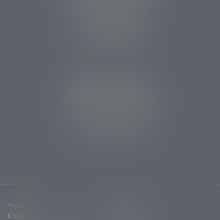
14 rue des Carmes
24107 BERGERAC
Tél :
05 53 63 54 20
Fax : 05 53 63 54 21
CABINET SARLAT
5 avenue Aristide Briand
24200 Sarlat la Canéda
Tél :
05 53 59 34 88
Fax : 05 53 28 15 47
Accueil
Cabinet
Équipe
Expertises