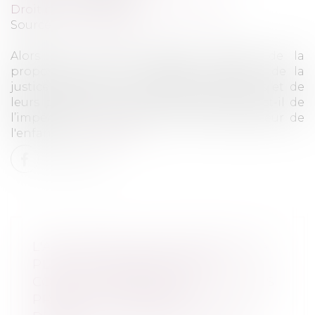
Droit pénal
/
Droit pénal des mineurs
Source :
www.cncdh.fr
Alors que le Sénat débute l’examen de la
proposition de loi « Restaurer l'autorité de la
justice à l'égard des mineurs délinquants et de
leurs parents », la CNCDH alerte : qu’en est-il de
l’impératif de faire primer l’intérêt supérieur de
l'enfant ?...
Lire la suite
L'AMF INVITE LES ACTEURS DE LA
PLACE À RÉPONDRE À LA
CONSULTATION DE L'EBA SUR DES
PROJETS DE NORMES