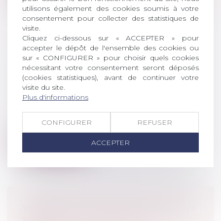
utilisons également des cookies soumis à votre
consentement pour collecter des statistiques de
visite.
Cliquez ci-dessous sur « ACCEPTER » pour
accepter le dépôt de l'ensemble des cookies ou
TÉMOIGNAGE EN JUSTICE :
sur « CONFIGURER » pour choisir quels cookies
DERNIÈRES PRÉCISIONS SUR
nécessitant votre consentement seront déposés
L’OBLIGATION DE PRÊTER
(cookies statistiques), avant de continuer votre
visite du site.
SERMENT
Plus d'informations
Droit pénal
/
Procédure pénale
Selon l’article 446 du Code de procédure
CONFIGURER
REFUSER
pénale, les témoins doivent prêter s...
ACCEPTER
Lire la suite
VIOLENCES SEXUELLES FAITES AUX
ENFANTS : LA CIIVISE VEUT