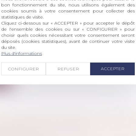
ite
bon fonctionnement du site, nous utilisons également des
cookies soumis à votre consentement pour collecter des
statistiques de visite.
Cliquez ci-dessous sur « ACCEPTER » pour accepter le dépôt
de l'ensemble des cookies ou sur « CONFIGURER » pour
choisir quels cookies nécessitant votre consentement seront
T JUDICIAIRE : PAS DE DÉLAI LÉGAL IMPOS
déposés (cookies statistiques), avant de continuer votre visite
du site.
 SUR LE RECOURS
Plus d'informations
l
/
Procédure pénale
 de détention provisoire, une personne mise en exa
ACCEPTER
CONFIGURER
REFUSER
ite
TION DU DROIT DE SE TAIRE : PAS D’OBLIGA
LLEMENT EN CAS DE RENVOI