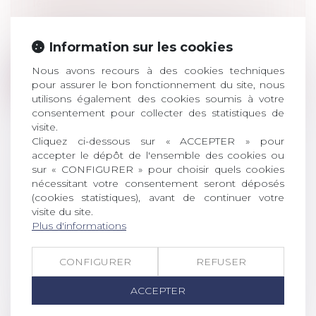
leur patrimoine
/
Patrimoine et
succession
Si la loi prévoit une procédure de levée
Information sur les cookies
judiciaire du secret professionnel p...
Nous avons recours à des cookies techniques
Lire la suite
pour assurer le bon fonctionnement du site, nous
utilisons également des cookies soumis à votre
consentement pour collecter des statistiques de
visite.
Cliquez ci-dessous sur « ACCEPTER » pour
accepter le dépôt de l'ensemble des cookies ou
sur « CONFIGURER » pour choisir quels cookies
SUCCESSION : QUAND UN DÉLAI
nécessitant votre consentement seront déposés
ANORMAL D’EXÉCUTION SE
(cookies statistiques), avant de continuer votre
RÉVÈLE PROFITABLE POUR LES
visite du site.
HÉRITIERS
Plus d'informations
Droit de la famille, des personnes et de
leur patrimoine
/
Patrimoine et
CONFIGURER
REFUSER
succession
Au décès de son père, Madame A
ACCEPTER
demande la vente des titres détenus sur le