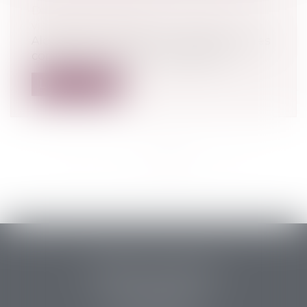
Droit pénal
/
(NPU) Droit pénal des
victimes de la route
Alors qu’une circulaire rend drastiques les
conditions pour abolir les 80km/h...
Lire la suite
<<
<
1
2
3
4
5
>
>>
PERRET & ASSOCIES
14 rue des Carmes