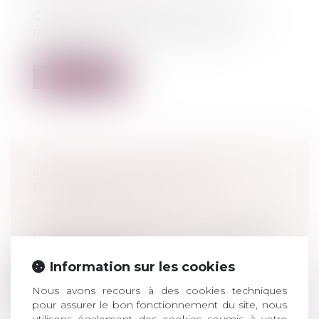
victimes de la route
Quelque 170 personnes sont mortes au
mois de novembre, marqué par le
deuxième...
Lire la suite
L'EFFROYABLE ACCIDENT EN
CORRÈZE A ÉTÉ JUGÉ
Droit pénal
/
(NPU) Droit pénal des
victimes de la route
Le glaçant accident de la route ayant fait
deux morts à Donzenac en Corrèze,...
Information sur les cookies
Lire la suite
Nous avons recours à des cookies techniques
pour assurer le bon fonctionnement du site, nous
utilisons également des cookies soumis à votre