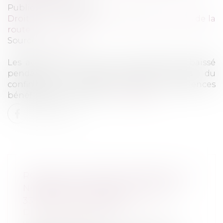
Publié le :
07/04/2020
Droit pénal
/
(NPU) Droit pénal des victimes de la
route
Source :
lessor.org
Les accidents de la route ont fortement baissé
pendant les quinze premiers jours du
confinement, l'une des très rares conséquences
bénéfiques du Covid-19...
Lire la suite
ROUTES. SÉCURITÉ ROUTIÈRE : LE
NOMBRE DE MORTS BAISSE DE
33,9% EN NOVEMBRE
Droit pénal
/
(NPU) Droit pénal des