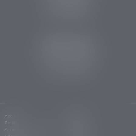
24107 BERGERAC
Tél :
05 53 63 54 20
Fax : 05 53 63 54 21
CABINET SARLAT
5 avenue Aristide Briand
24200 Sarlat la Canéda
Tél :
05 53 59 34 88
Fax : 05 53 28 15 47
Accueil
Cabinet
Équipe
Expertises
Annonces immobilières
Actus