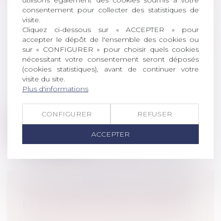
consentement pour collecter des statistiques de
visite.
Cliquez ci-dessous sur « ACCEPTER » pour
LE CONFINEMENT PROVOQUE UNE
accepter le dépôt de l'ensemble des cookies ou
sur « CONFIGURER » pour choisir quels cookies
FORTE BAISSE DES ACCIDENTS DE
nécessitant votre consentement seront déposés
LA ROUTE
(cookies statistiques), avant de continuer votre
Droit pénal
/
(NPU) Droit pénal des
visite du site.
victimes de la route
Plus d'informations
Les accidents de la route ont fortement
baissé pendant les quinze premiers jo...
CONFIGURER
REFUSER
Lire la suite
ACCEPTER
FAUT-IL REPASSER LA LIMITATION
DE VITESSE DE 80KM/H À 90KM/H
?