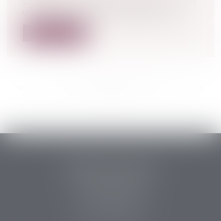
L'organe ou le représentant qui a commis
une infraction pour le compte d'une...
Lire la suite
<<
<
...
19
20
21
22
23
24
25
...
>
>>
PERRET & ASSOCIES
14 rue des Carmes
24107 BERGERAC
Tél :
05 53 63 54 20
Fax : 05 53 63 54 21