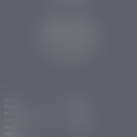
CABINET SARLAT
5 avenue Aristide Briand
24200 Sarlat la Canéda
Tél :
05 53 59 34 88
Fax : 05 53 28 15 47
Accueil
Cabinet
Équipe
Expertises
Annonces immobilières
Actus
Contact
Plan du site
Mentions légales
Honoraires
Articles