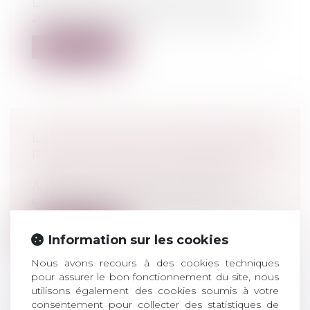
Dans son rapport Exporting Corruption
2022, l’ONG Transparency International...
Lire la suite
LA LISTE NOIRE EUROPÉENNE DES
PARADIS FISCAUX EST COMPLÉTÉE
Droit pénal
/
Droit pénal des affaires
Après révision, le Conseil de l'Union
européenne ajoute trois Etats à la list...
Lire la suite
Information sur les cookies
Nous avons recours à des cookies techniques
pour assurer le bon fonctionnement du site, nous
utilisons également des cookies soumis à votre
consentement pour collecter des statistiques de