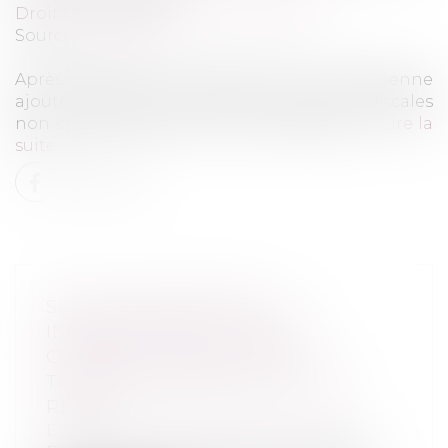
Droit pénal
/
Droit pénal des affaires
Source :
www.efl.fr
Après révision, le Conseil de l'Union européenne
ajoute trois Etats à la liste des juridictions fiscales
non coopératives de l'Union européenne...
Lire la
suite
SELON TRANSPARENCY
INTERNATIONAL, LA LUTTE
CONTRE LA CORRUPTION
TRANSNATIONALE EST EN NET
RECUL
Droit pénal
/
Droit pénal des affaires