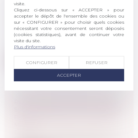
visite.
ACTIVITÉ OCCULTE : LE DÉLAI
Cliquez ci-dessous sur « ACCEPTER » pour
SPÉCIAL DE RÉCLAMATION
accepter le dépôt de l'ensemble des cookies ou
S'APPLIQUE QUEL QUE SOIT LE
sur « CONFIGURER » pour choisir quels cookies
DÉLAI DE REPRISE UTILISÉ
nécessitant votre consentement seront déposés
(cookies statistiques), avant de continuer votre
Droit pénal
/
Droit pénal des affaires
visite du site.
Le Conseil d'Etat juge qu'en cas d'activité
Plus d'informations
occulte le contribuable dispose d...
Lire la suite
CONFIGURER
REFUSER
ACCEPTER
RESPONSABILITÉ PÉNALE D'UNE
SOCIÉTÉ POUR DES FAITS COMMIS
PAR SON PRÉSIDENT PERSONNE
MORALE
Droit pénal
/
Droit pénal des affaires