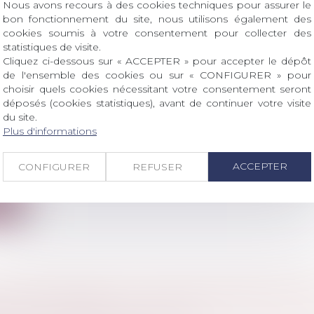
ite
Nous avons recours à des cookies techniques pour assurer le
bon fonctionnement du site, nous utilisons également des
cookies soumis à votre consentement pour collecter des
statistiques de visite.
Cliquez ci-dessous sur « ACCEPTER » pour accepter le dépôt
de l'ensemble des cookies ou sur « CONFIGURER » pour
choisir quels cookies nécessitant votre consentement seront
DISSIMULÉ, BLANCHIMENT DE CAPITAUX ET
déposés (cookies statistiques), avant de continuer votre visite
RIE AUX PRESTATIONS SOCIALES : 12 MIS 
du site.
DE 4 MILLIONS D’EUROS DE SAISIES
Plus d'informations
l
/
Droit pénal des affaires
2026, plus de 120 gendarmes et policiers ont été enga
ACCEPTER
CONFIGURER
REFUSER
ite
À MAPRIMERÉNOV' : SEPT CONDAMNÉS POU
ERIE EN BANDE ORGANISÉE