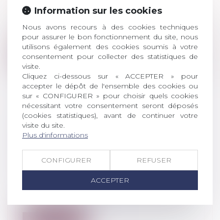
Droit de la famille, des personnes et de
Information sur les cookies
leur patrimoine
Dans le cadre d’une mesure d’urgence de
Nous avons recours à des cookies techniques
placement provisoire à l’initiative d...
pour assurer le bon fonctionnement du site, nous
utilisons également des cookies soumis à votre
Lire la suite
consentement pour collecter des statistiques de
visite.
Cliquez ci-dessous sur « ACCEPTER » pour
accepter le dépôt de l'ensemble des cookies ou
sur « CONFIGURER » pour choisir quels cookies
nécessitant votre consentement seront déposés
(cookies statistiques), avant de continuer votre
DIVORCE ET REMARIAGE :
visite du site.
QUELLES CONSÉQUENCES SUR LA
Plus d'informations
PENSION ALIMENTAIRE ET LA
PRESTATION COMPENSATOIRE ?
CONFIGURER
REFUSER
Droit de la famille, des personnes et de
leur patrimoine
ACCEPTER
Lorsqu’un divorce est prononcé, le juge
peut imposer le versement de sommes d...