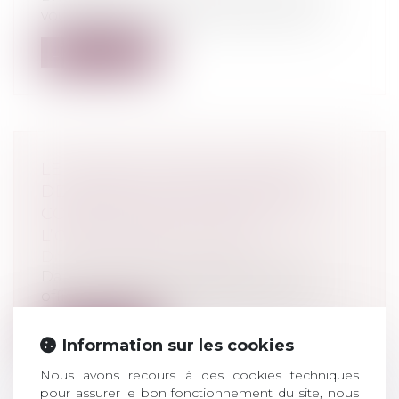
vous est pas revenu, parce que l’argen...
Lire la suite
LE CONSEIL CONSTITUTIONNEL
DÉCLARE NON CONFORME À LA
CONSTITUTION L’ARTICLE 12 DE
L’ORDONNANCE DE 1945
Droit pénal
/
Droit pénal des mineurs
Dans une décision publiée au journal
officiel, le Conseil constitutionnel, sa...
Lire la suite
Information sur les cookies
Nous avons recours à des cookies techniques
pour assurer le bon fonctionnement du site, nous