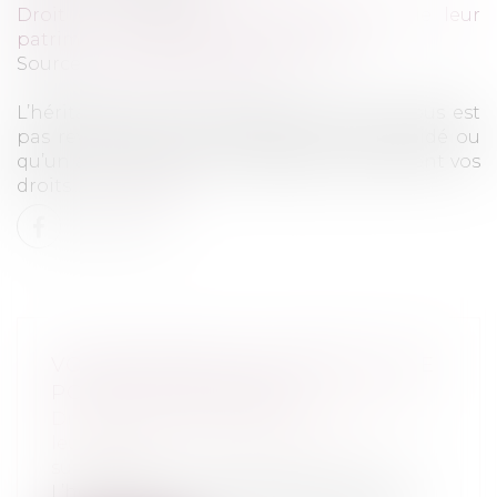
Droit de la famille, des personnes et de leur
patrimoine
/
Patrimoine et succession
Source :
www.ledauphine.com
L’héritage que vous pensiez toucher ne vous est
pas revenu, parce que l’argent a été dilapidé ou
qu’un autre héritier a été désigné. Quels sont vos
droits...
Lire la suite
VOTRE HÉRITAGE A DISPARU, QUE
POUVEZ-VOUS FAIRE ?
Droit de la famille, des personnes et de
leur patrimoine
/
Patrimoine et
succession
L’héritage que vous pensiez toucher ne