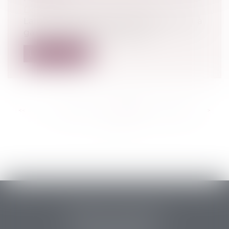
Droit pénal
/
Procédure pénale
La loi n° 2021-403 du 8 avril 2021 tendant à
garantir le droit au respect de...
Lire la suite
<<
<
...
352
353
354
355
356
357
358
...
>
>>
PERRET & ASSOCIES