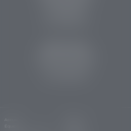
14 rue des Carmes
24107 BERGERAC
Tél :
05 53 63 54 20
Fax : 05 53 63 54 21
CABINET SARLAT
5 avenue Aristide Briand
24200 Sarlat la Canéda
Tél :
05 53 59 34 88
Fax : 05 53 28 15 47
Accueil
Cabinet
Équipe
Expertises