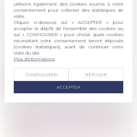
utilisons également des cookies soumis à votre
consentement pour collecter des statistiques de
visite.
LES GALERIES D'ART DÉPOSENT
Cliquez ci-dessous sur « ACCEPTER » pour
UN RECOURS AU CONSEIL D'ETAT
accepter le dépôt de l'ensemble des cookies ou
POUR DISTORSION DE
sur « CONFIGURER » pour choisir quels cookies
CONCURRENCE
nécessitant votre consentement seront déposés
(cookies statistiques), avant de continuer votre
Droit commercial
/
Droit de la
visite du site.
concurrence
Plus d'informations
Le Comité professionnel des galeries d'art
a déposé jeudi un recours en référ...
CONFIGURER
REFUSER
Lire la suite
ACCEPTER
GARANTIE DU DROIT AU RESPECT
DE LA DIGNITÉ EN PRISON : LA LOI
PUBLIÉE