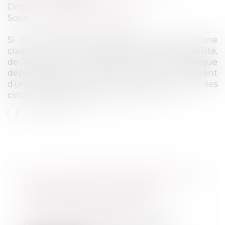
Droit pénal
/
Procédure pénale
Source :
www.dalloz-actualite.fr
Si les infractions pénales font l’objet d’une
classification tripartite dépendant de leur gravité,
de sorte que le régime qu’on leur applique
dépend de leur nature, certains faits migrent
d’une catégorie à une autre par le jeu des
circonstances aggravantes...
Lire la suite
FAUT-IL UN SERVICE PUBLIC POUR
RECOUVRER LES PENSIONS
ALIMENTAIRES IMPAYÉES ?
(NPU) Droit de la famille
Dès juin 2020, la Caisse d’allocations