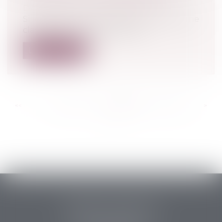
Droit pénal
/
Procédure pénale
Si les infractions pénales font l’objet d’une
classification tripartite dépen...
Lire la suite
<<
<
...
456
457
458
459
460
461
462
...
>
>>
PERRET & ASSOCIES