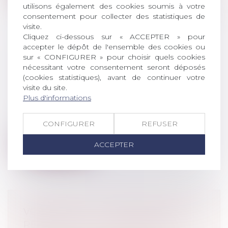
utilisons également des cookies soumis à votre
consentement pour collecter des statistiques de
visite.
Cliquez ci-dessous sur « ACCEPTER » pour
accepter le dépôt de l'ensemble des cookies ou
LEGS ET TRANSMISSION, CE QU'IL
sur « CONFIGURER » pour choisir quels cookies
FAUT SAVOIR
nécessitant votre consentement seront déposés
(cookies statistiques), avant de continuer votre
Droit de la famille, des personnes et de
visite du site.
leur patrimoine
/
Patrimoine et
Plus d'informations
succession
Léguer, c'est prévoir de transmettre, à son
CONFIGURER
REFUSER
décès, de l'argent ou des biens à...
ACCEPTER
Lire la suite
VOIE DE FAIT : L’EXIGENCE DE LA
RÉUNION POUR CONDAMNER