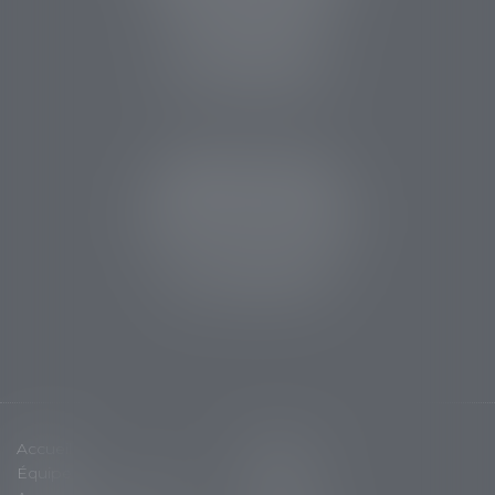
14 rue des Carmes
24107 BERGERAC
Tél :
05 53 63 54 20
Fax : 05 53 63 54 21
CABINET SARLAT
5 avenue Aristide Briand
24200 Sarlat la Canéda
Tél :
05 53 59 34 88
Fax : 05 53 28 15 47
Accueil
Cabinet
Équipe
Expertises