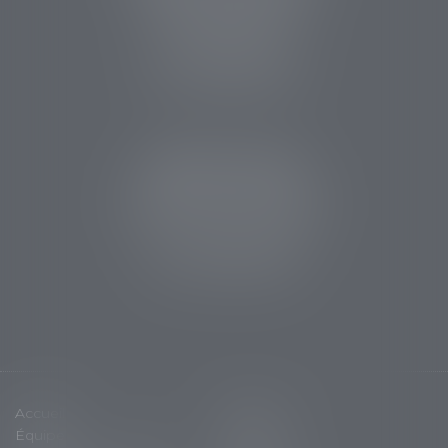
14 rue des Carmes
24107 BERGERAC
Tél :
05 53 63 54 20
Fax : 05 53 63 54 21
CABINET SARLAT
5 avenue Aristide Briand
24200 Sarlat la Canéda
Tél :
05 53 59 34 88
Fax : 05 53 28 15 47
Accueil
Cabinet
Équipe
Expertises