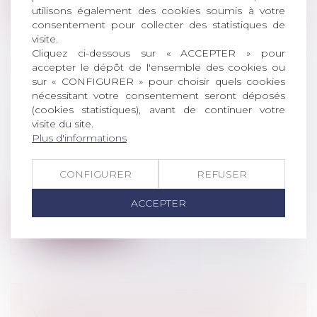
utilisons également des cookies soumis à votre
consentement pour collecter des statistiques de
visite.
Cliquez ci-dessous sur « ACCEPTER » pour
accepter le dépôt de l'ensemble des cookies ou
sur « CONFIGURER » pour choisir quels cookies
CLAUSE DE DESTINATION : LA
nécessitant votre consentement seront déposés
COUR DE CASSATION CONFIRME
(cookies statistiques), avant de continuer votre
visite du site.
L’EXCLUSION DES ACTIVITÉS NON
Plus d'informations
PRÉVUES
Droit commercial
/
Baux commerciaux
CONFIGURER
REFUSER
Dans le cadre d’un bail commercial, la
clause de destination fixe l’usage aut...
ACCEPTER
Lire la suite
VIRY-CHÂTILLON INSTAURE UN