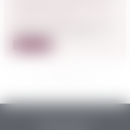
COUVRE-FEU POUR LES MINEURS
DE MOINS DE 13 ANS
Droit pénal
/
Droit pénal des mineurs
Le maire centriste de Viry-Châtillon, Jean-
Marie Vilain, a annoncé, mardi 15...
Lire la suite
<<
<
...
61
62
63
64
65
66
67
...
>
>>
PERRET & ASSOCIES