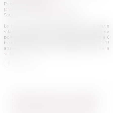
Publié le :
28/04/2025
Droit pénal
/
Droit pénal des mineurs
Source :
www.leclubdesjuristes.com
Le maire centriste de Viry-Châtillon, Jean-Marie
Vilain, a annoncé, mardi 15 avril, qu’un arrêté de
police instaurant un couvre-feu de 22 heures à 6
heures du matin pour les mineurs de moins de 13
ans entrerait en vigueur ce samedi 19 avril...
Lire la
suite
DEVOIR DE CONSEIL DU NOTAIRE
ET ASSURANCE-VIE : LE POINT SUR
L'OBLIGATION D'INFORMATION EN