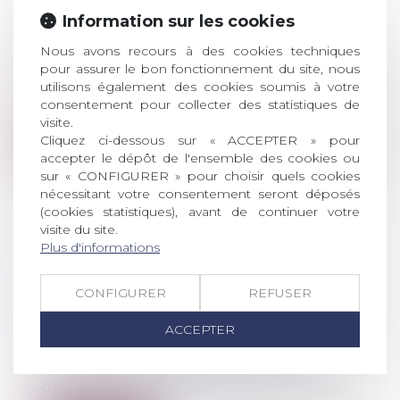
SEIN DU COUPLE OU DE LA
Information sur les cookies
FAMILLE
(NPU) Droit de la famille
Nous avons recours à des cookies techniques
pour assurer le bon fonctionnement du site, nous
Le décret précise les modalités
utilisons également des cookies soumis à votre
d'application de diverses dispositions du
consentement pour collecter des statistiques de
cod...
visite.
Cliquez ci-dessous sur « ACCEPTER » pour
Lire la suite
accepter le dépôt de l'ensemble des cookies ou
sur « CONFIGURER » pour choisir quels cookies
nécessitant votre consentement seront déposés
(cookies statistiques), avant de continuer votre
visite du site.
Plus d'informations
CONCURRENCE DÉLOYALE :
RECEVABILITÉ DE L’ATTESTATION
CONFIGURER
REFUSER
D’UN « CLIENT MYSTÈRE »
Droit commercial
/
Droit de la
ACCEPTER
concurrence
Si le recours au client mystère afin de
démontrer un acte de concurrence délo...