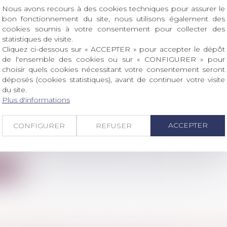
on d’un testament antérieur peut entraîner l’applicat
Nous avons recours à des cookies techniques pour assurer le
bon fonctionnement du site, nous utilisons également des
cookies soumis à votre consentement pour collecter des
ite
statistiques de visite.
Cliquez ci-dessous sur « ACCEPTER » pour accepter le dépôt
de l'ensemble des cookies ou sur « CONFIGURER » pour
choisir quels cookies nécessitant votre consentement seront
déposés (cookies statistiques), avant de continuer votre visite
du site.
PTION EN FRANCE : UNE DÉGRADATION "IN
Plus d'informations
RANSPARENCY INTERNATIONAL
l
/
Droit pénal des affaires
ACCEPTER
CONFIGURER
REFUSER
sparency International alerte sur une "dégradation a
ite