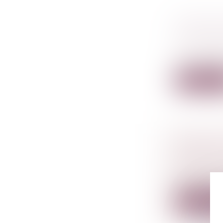
MOBILIS
POUR FR
Droit péna
Les « lessi
Lire la su
PRÉEMPT
D’ABUS 
Droit péna
Selon l’art
Lire la su