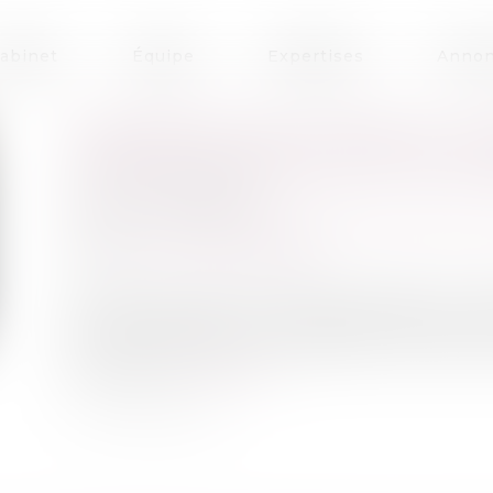
abinet
Équipe
Expertises
Annon
TRANSPORTS EN COMMUN : LES
VIOLENCES SEXUELLES | VIE-P
Publié le :
28/03/2025
Droit de la famille, des personnes et de leur 
Source :
www.vie-publique.fr
91% des victimes de violences sexistes ou s
sont des femmes. Les transports franciliens
sur 10 qui déclarent avoir déjà été victimes de
de-France.
Lire la suite