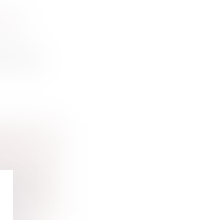
CFIN
e dissimu...
TION
sitaire d...