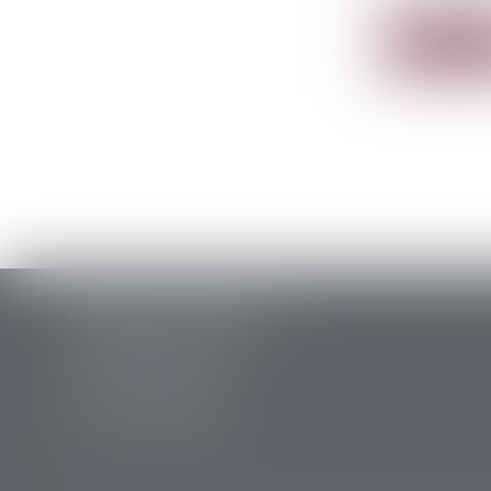
Selon l’arti
Lire la su
PERRET & ASSOCIES
14 rue des Carmes
24107 BERGERAC
Tél :
05 53 63 54 20
Fax : 05 53 63 54 21