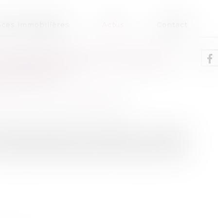
ces immobilières
Actus
Contact
 FEMMES 1ÈRES VICTIMES DE
UBLIQUE.FR
patrimoine
/
Violences familiales
exuelles (VSS) dans les transports en commun
 sont particulièrement pointés avec 7 femmes
 ce type de violences dans les transports d'Île-