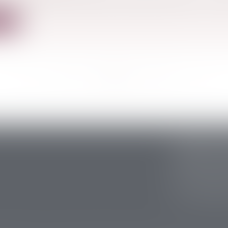
cle 174, alinéa 3, du Code de procédure pénale, « il est int
ite
<<
<
...
70
71
72
73
74
75
76
...
>
>>
CABINET S
5 avenue Ari
24200 Sarlat
Tél :
05 53 59 
Fax : 05 53 28