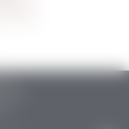
erdit...
ARLAT
stide Briand
 la Canéda
34 88
 15 47