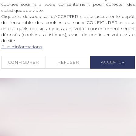
cookies soumis à votre consentement pour collecter des
statistiques de visite.
Cliquez ci-dessous sur « ACCEPTER » pour accepter le dépôt
de l'ensemble des cookies ou sur « CONFIGURER » pour
RTS EN COMMUN : LES FEMMES 1ÈRES VICTI
choisir quels cookies nécessitant votre consentement seront
S SEXUELLES | VIE-PUBLIQUE.FR
déposés (cookies statistiques), avant de continuer votre visite
du site.
 famille, des personnes et de leur patrimoine
/
Violenc
Plus d'informations
imes de violences sexistes ou sexuelles (VSS) dans les t
ACCEPTER
CONFIGURER
REFUSER
ite
DES ACTES DE PROCÉDURE : LES LIMITES AU
 DE L’INTERDICTION D’UTILISER DES PIÈCES
S
l
/
Procédure pénale