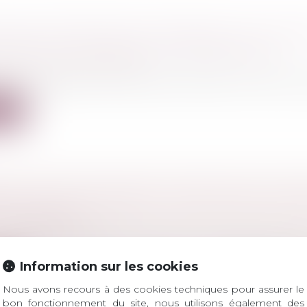
ATION CONJOINTE DES PARQUETS ET DE TRA
APPER LES CRIMINELS AU PORTEFEUILLE
l
/
Droit pénal des affaires
veuses » désignent des sociétés créées dans le seul but d
ite
ION ET DÉLAISSEMENT : RETOUR SUR LA NO
D’AUTORITÉ
l
/
(NPU) Infraction
icle 432-1 du Code pénal, le fait, pour une personne dépo
Information sur les cookies
ite
Nous avons recours à des cookies techniques pour assurer le
bon fonctionnement du site, nous utilisons également des