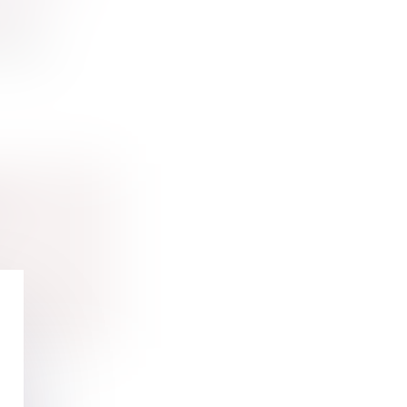
MILLE
n
jeurs,...
S