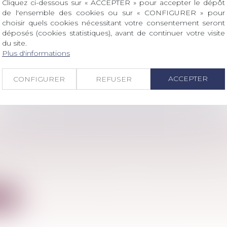
Cliquez ci-dessous sur « ACCEPTER » pour accepter le dépôt
MPÉTENCE DES JURIDICTIONS SPÉCIALISÉES
de l'ensemble des cookies ou sur « CONFIGURER » pour
 DE TERRORISME
choisir quels cookies nécessitant votre consentement seront
déposés (cookies statistiques), avant de continuer votre visite
l
/
Procédure pénale
du site.
06-17 du Code de procédure pénale prévoit que, pour la p
Plus d'informations
ite
ACCEPTER
CONFIGURER
REFUSER
MENT POUR LIMITER LES DROITS DE L’HÉRI
 famille, des personnes et de leur patrimoine
/
Patrimo
 testament permet de répartir une partie de vos bie
ite