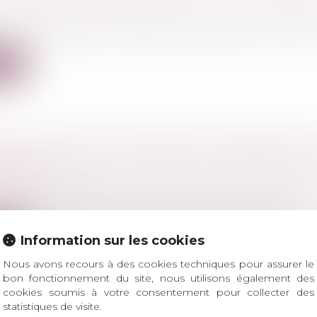
S ENFANTS MAJEURS SUR LE LIVRET DE FA
 famille, des personnes et de leur patrimoine
/
Filiatio
liter la justification de la filiation des enfants, même ma
ite
 IDENTIFIER LES PRATIQUES COMMERCIALE
USES?
a consommation
entifier les pratiques commerciales trompeuses?
ite
Information sur les cookies
Nous avons recours à des cookies techniques pour assurer le
bon fonctionnement du site, nous utilisons également des
cookies soumis à votre consentement pour collecter des
statistiques de visite.