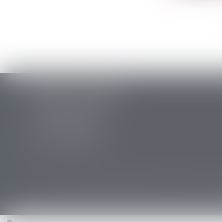
PERRET & ASSOCIES
14 rue des Carmes
24107 BERGERAC
Tél :
05 53 63 54 20
Fax : 05 53 63 54 21
Accueil
Cabinet
Équipe
Expertises
Annonces immobi