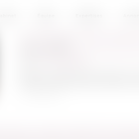
abinet
Équipe
Expertises
Annon
UN TESTAMENT POUR LIMITER L
Publié le :
30/12/2021
Droit de la famille, des personnes et de leur 
Source :
www.challenges.fr
Rédiger un testament permet de répartir une
L’occasion aussi de poser des conditions pour l
ION DE LOI VISANT À PERMETTRE L’INSCRI