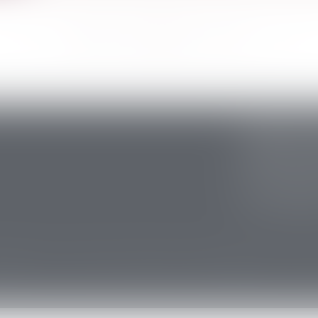
<<
<
...
308
309
310
311
312
313
314
...
>
>>
CABINET S
5 avenue Ari
24200 Sarlat
Tél :
05 53 59 
Fax : 05 53 28
lières
Actus
Contact
Plan du site
Mentions légales
Honorai