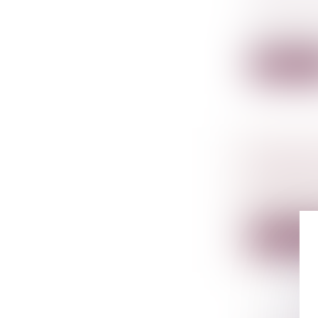
DÉCÈS DE
Droit de la
Afin de faci
Lire la su
COMMENT
TROMPE
Droit de l
Comment id
Lire la su