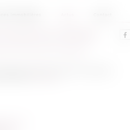
ces immobilières
Actus
Contact
ES DROITS DE L’HÉRITIER?
patrimoine
/
Patrimoine et succession
 partie de vos biens comme bon vous semble.
es héritiers.
Lire la suite
PTION DU