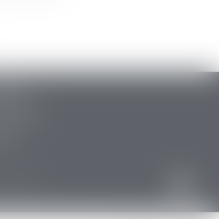
ARLAT
stide Briand
 la Canéda
34 88
 15 47
res
Articles