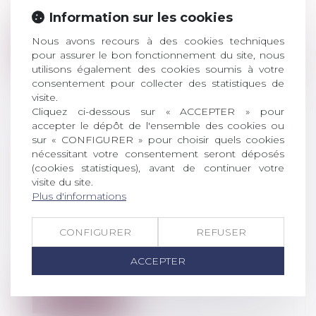
Dans l’affaire portée devant la Cour de
Information sur les cookies
cassation, un prévenu, placé sous man...
Nous avons recours à des cookies techniques
Lire la suite
pour assurer le bon fonctionnement du site, nous
utilisons également des cookies soumis à votre
consentement pour collecter des statistiques de
visite.
Cliquez ci-dessous sur « ACCEPTER » pour
accepter le dépôt de l'ensemble des cookies ou
PROCÉDURE DE
sur « CONFIGURER » pour choisir quels cookies
nécessitant votre consentement seront déposés
SURENDETTEMENT ET FRAUDE :
(cookies statistiques), avant de continuer votre
RETOUR SUR LES LIMITES DE
visite du site.
L’EFFACEMENT DES DETTES
Plus d'informations
Droit de la consommation
/
Crédit à la
consommation
CONFIGURER
REFUSER
Dans le cadre d’une demande de
traitement de surendettement, la
ACCEPTER
commission de...
Lire la suite