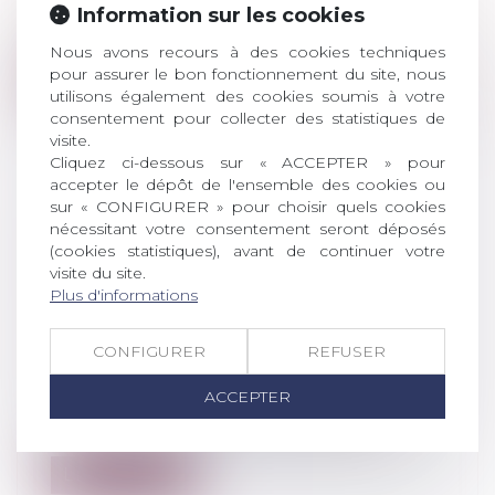
En l’espèce, une société distribuant des
Information sur les cookies
appareils d’électrostimulation avait...
Nous avons recours à des cookies techniques
pour assurer le bon fonctionnement du site, nous
Lire la suite
utilisons également des cookies soumis à votre
consentement pour collecter des statistiques de
visite.
Cliquez ci-dessous sur « ACCEPTER » pour
accepter le dépôt de l'ensemble des cookies ou
sur « CONFIGURER » pour choisir quels cookies
SUCCESSION ET BIENS SANS
nécessitant votre consentement seront déposés
MAÎTRE : SE MANIFESTER DANS
(cookies statistiques), avant de continuer votre
visite du site.
LES 30 ANS SUFFIT À BLOQUER
Plus d'informations
L’APPROPRIATION PUBLIQUE
Droit de la famille, des personnes et de
CONFIGURER
REFUSER
leur patrimoine
/
Patrimoine et
succession
ACCEPTER
Selon l’article L 1123-1 1° du Code général
de la propriété des personnes pub...
Lire la suite