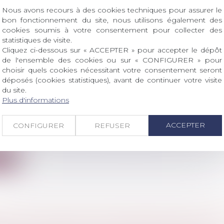
Nous avons recours à des cookies techniques pour assurer le
ite
bon fonctionnement du site, nous utilisons également des
cookies soumis à votre consentement pour collecter des
statistiques de visite.
Cliquez ci-dessous sur « ACCEPTER » pour accepter le dépôt
de l'ensemble des cookies ou sur « CONFIGURER » pour
choisir quels cookies nécessitant votre consentement seront
ITÉ FRANÇAISE PAR MARIAGE : LA CONCEPT
déposés (cookies statistiques), avant de continuer votre visite
du site.
HORS UNION SUFFIT À CARACTÉRISER LA CE
Plus d'informations
UNAUTÉ DE VIE
 famille, des personnes et de leur patrimoine
/
Divorce
ACCEPTER
CONFIGURER
REFUSER
-2 du Code civil prévoit que l’étranger marié à un ressort
ite
É ET ALLÉGATIONS ENVIRONNEMENTALES DE