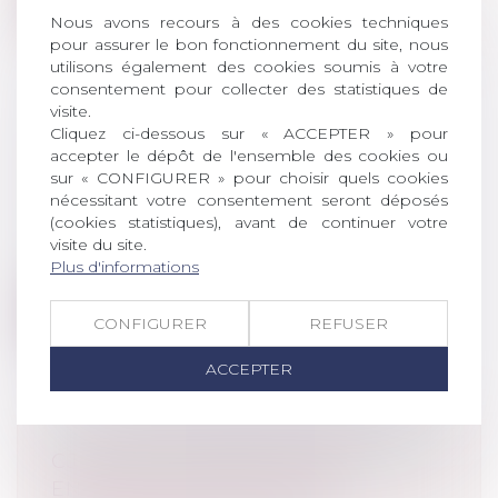
Nous avons recours à des cookies techniques
pour assurer le bon fonctionnement du site, nous
utilisons également des cookies soumis à votre
consentement pour collecter des statistiques de
visite.
Cliquez ci-dessous sur « ACCEPTER » pour
SCI FAMILIALE : MÊME LÉGAL, UN
accepter le dépôt de l'ensemble des cookies ou
MONTAGE JURIDIQUE PEUT
sur « CONFIGURER » pour choisir quels cookies
CONSTITUER UN ABUS DE DROIT
nécessitant votre consentement seront déposés
Droit pénal
/
Droit pénal des affaires
(cookies statistiques), avant de continuer votre
visite du site.
Un montage juridique tout à fait légal
Plus d'informations
peut être jugé comme un « abus de droi...
Lire la suite
CONFIGURER
REFUSER
ACCEPTER
CJUE : LES VICTIMES D'UNE
ENTENTE AUTRES QUE LES