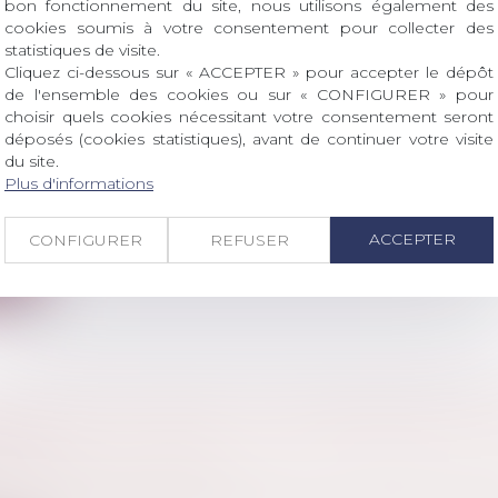
ite
bon fonctionnement du site, nous utilisons également des
cookies soumis à votre consentement pour collecter des
statistiques de visite.
Cliquez ci-dessous sur « ACCEPTER » pour accepter le dépôt
de l'ensemble des cookies ou sur « CONFIGURER » pour
choisir quels cookies nécessitant votre consentement seront
déposés (cookies statistiques), avant de continuer votre visite
N ÉTABLISSEMENT DE LA FILIATION D’UN A
du site.
ÉE : UN JUSTE ÉQUILIBRE À TROUVER
Plus d'informations
 de la famille
lité de l’action en établissement de la filiation paterne
ACCEPTER
CONFIGURER
REFUSER
ite
TI-MAFIA EN CORSE : LA LOI FRANÇAISE EST
EUR ?
l
/
Droit pénal des affaires