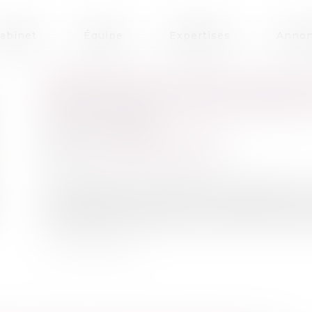
abinet
Équipe
Expertises
Annon
RÉPRESSION DU REFUS DE SE 
PRÉLÈVEMENTS BIOLOGIQUES 
Publié le :
26/11/2020
Droit pénal
/
Procédure pénale
Source :
www.dalloz-actualite.fr
Les infractions de refus de se soumettre à
signalétiques peuvent être réprimées quand bi
ils devaient être réalisés a fait l’objet d’une déc