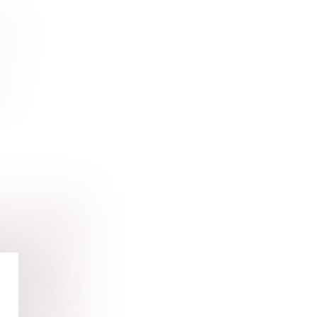
RE
en
IQUES
gique ou à