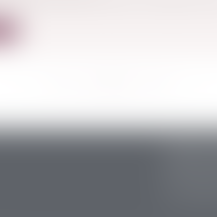
n systématique des biens saisis, reconnaissance d’un 
ite
<<
<
...
384
385
386
387
388
389
390
...
>
>>
CABINET S
5 avenue Ari
24200 Sarlat
Tél :
05 53 59 
Fax : 05 53 28