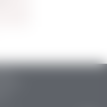
délit
ARLAT
stide Briand
 la Canéda
34 88
 15 47