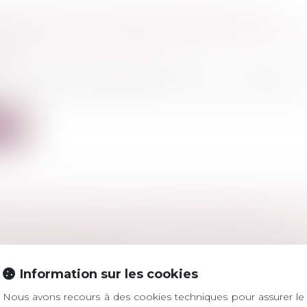
R LES DIFFICULTÉS DE PAIEMENT D’UN
ACTANT AUX CLIENTS DE CELUI-CI PEUT ÊT
NT
ercial
/
Droit de la concurrence
ise, en relation d’affaires avec une autre, la dénigre 
ite
ION DU REFUS DE SE SOUMETTRE À DES
MENTS BIOLOGIQUES ET RELEVÉS SIGNALÉT
l
/
Procédure pénale
ions de refus de se soumettre à un prélèvement biolo
Information sur les cookies
Nous avons recours à des cookies techniques pour assurer le