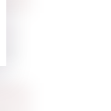
DOPTÉ ET
lle form...
-ELLE À