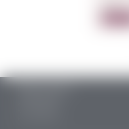
Confiscatio
d’assoc...
Lire la su
PERRET & ASSOCIES
14 rue des Carmes
24107 BERGERAC
Tél :
05 53 63 54 20
Fax : 05 53 63 54 21