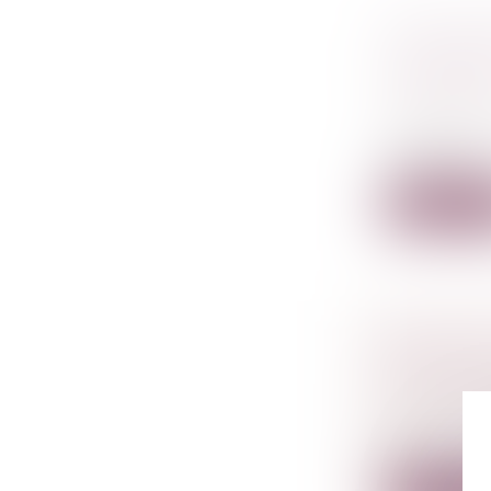
DIVULGUE
COCONTR
DÉNIGRA
Droit comm
Une entrepr
divulgua...
Lire la su
RÉPRESS
PRÉLÈVE
Droit péna
Les infract
des...