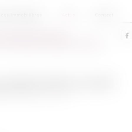
ces immobilières
Actus
Contact
SOUMETTRE À DES
ET RELEVÉS SIGNALÉTIQUES
 un prélèvement biologique ou à des relevés
en même l’infraction à l’occasion de laquelle
ision de relaxe...
Lire la suite