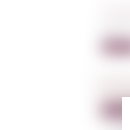
LOA ET D
DU BIEN 
Droit de l
Conformémen
vent...
Lire la su
JUSTICE 
Droit péna
La loi n° 20
Lire la su