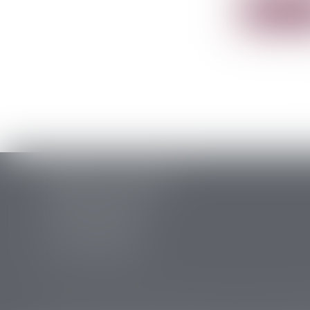
Lire la su
PERRET & ASSOCIES
14 rue des Carmes
24107 BERGERAC
Tél :
05 53 63 54 20
Fax : 05 53 63 54 21