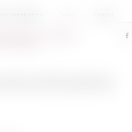
ces immobilières
Actus
Contact
ICIAIRE : LES PEINES
 EFFACÉES
Code pénal, la réhabilitation légale efface les
ondamnation pénale, sauf expressions prévues