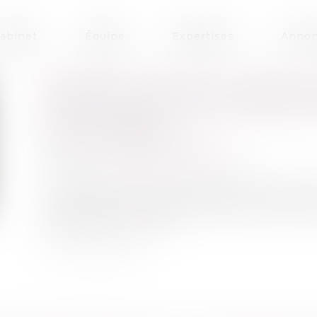
abinet
Équipe
Expertises
Annon
RÉHABILITATION DU CASIER JUD
DÉFINITIVES SONT ÉGALEMENT
Publié le :
30/06/2025
Droit pénal
/
(NPU) Infraction
Source :
www.lemag-juridique.com
Conformément aux articles 133-13 et 133-16 du 
incapacités et déchéances résultant d’une c
par la loi...
Lire la suite