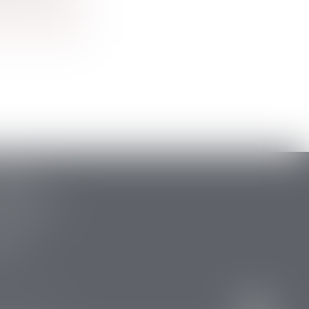
ARLAT
stide Briand
 la Canéda
34 88
 15 47