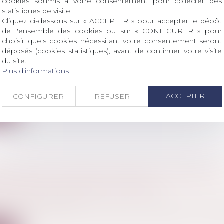
cookies soumis à votre consentement pour collecter des
statistiques de visite.
Cliquez ci-dessous sur « ACCEPTER » pour accepter le dépôt
 ET ENTREPRISE EXPLOITÉE SOUS FORME D
de l'ensemble des cookies ou sur « CONFIGURER » pour
choisir quels cookies nécessitant votre consentement seront
 : COMMENT ÉVALUER LES DROITS SOCIAUX 
déposés (cookies statistiques), avant de continuer votre visite
du site.
 famille, des personnes et de leur patrimoine
/
Divorce
Plus d'informations
 rendu le 21 juin dernier, la Cour de cassation a été sai
ACCEPTER
CONFIGURER
REFUSER
ite
TATION DU CASIER JUDICIAIRE : LES PEINES
IVES SONT ÉGALEMENT EFFACÉES
l
/
(NPU) Infraction
t aux articles 133-13 et 133-16 du Code pénal, la réhabil