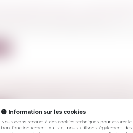
ROIT DE RÉTRACTATION : LA LIVRAISON IMM
N’EMPORTE PAS L’ANNULATION DU CONTRAT
a consommation
/
Crédit à la consommation
t à l’article L.312-2 du Code de la consommation, la
ite
DES MINEURS : PUBLICATION DE LA LOI ATTA
l
/
Droit pénal des mineurs
25-568 du 23 juin 2025 visant à renforcer l’autorité de la 
Information sur les cookies
ite
Nous avons recours à des cookies techniques pour assurer le
bon fonctionnement du site, nous utilisons également des