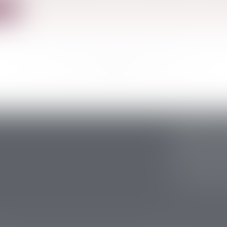
ite
<<
<
...
42
43
44
45
46
47
48
...
>
>>
CABINET S
5 avenue Ari
24200 Sarlat
Tél :
05 53 59 
Fax : 05 53 28