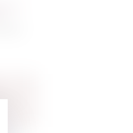
ÉDIATE
 !
 location-
L
justic...