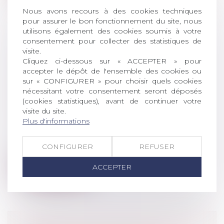
Nous avons recours à des cookies techniques
pour assurer le bon fonctionnement du site, nous
utilisons également des cookies soumis à votre
consentement pour collecter des statistiques de
DEMANDE EN RESTITUTION, PAR
visite.
Cliquez ci-dessous sur « ACCEPTER » pour
UN TIERS, D’IMMEUBLES
accepter le dépôt de l'ensemble des cookies ou
CONFISQUÉS EN COURS DE
sur « CONFIGURER » pour choisir quels cookies
PROCÉDURE : RETOUR SUR LA
nécessitant votre consentement seront déposés
NÉCESSAIRE BONNE FOI DU
(cookies statistiques), avant de continuer votre
visite du site.
REVENDIQUANT
Plus d'informations
Droit pénal
/
Droit pénal des affaires
Par définition, le délit de blanchiment
consiste à faciliter, par tout moyen,...
CONFIGURER
REFUSER
Lire la suite
ACCEPTER