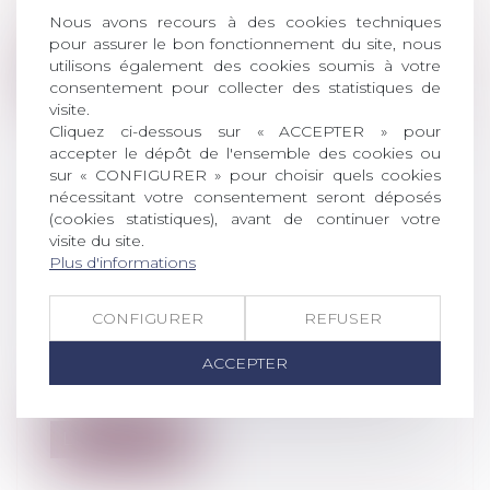
Un décret n° 2026-340 du 30 avril 2026
Nous avons recours à des cookies techniques
relatif aux formalités des entreprises...
pour assurer le bon fonctionnement du site, nous
utilisons également des cookies soumis à votre
Lire la suite
consentement pour collecter des statistiques de
visite.
Cliquez ci-dessous sur « ACCEPTER » pour
accepter le dépôt de l'ensemble des cookies ou
sur « CONFIGURER » pour choisir quels cookies
nécessitant votre consentement seront déposés
SURENDETTEMENT : EXAMEN
(cookies statistiques), avant de continuer votre
visite du site.
DISTINCT DE LA BONNE FOI DES
Plus d'informations
ÉPOUX
Droit de la consommation
/
Crédit à la
CONFIGURER
REFUSER
consommation
En matière de surendettement, le
ACCEPTER
bénéfice des mesures de traitement est
réser...
Lire la suite