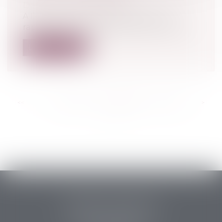
Droit de la consommation
A l’occasion de la publication de son
rapport annuel ce 30 août 2021, le médi...
Lire la suite
<<
<
...
328
329
330
331
332
333
334
...
>
>>
PERRET & ASSOCIES
14 rue des Carmes