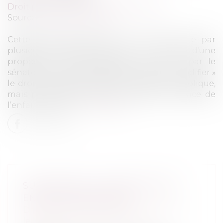
Droit pénal
/
Droit pénal des mineurs
Source :
www.la-croix.com
Cette demande, exprimée de longue date par
plusieurs associations, est au cœur d’une
proposition de loi déposée le 23 juin, par le
sénateur Arnaud de Belenet (ex-LREM). « Codifier »
le droit en vigueur aurait une valeur symbolique,
mais permettrait aussi de repenser la place de
l’enfant dans le...
Lire la suite
SUCCESSION : LES DROITS DES
ENFANTS RENFORCÉS
Droit de la famille, des personnes et de
leur patrimoine
/
Patrimoine et