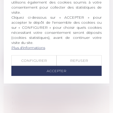
utilisons également des cookies soumis à votre
consentement pour collecter des statistiques de
visite.
Cliquez ci-dessous sur « ACCEPTER » pour
LA LOI BIOÉTHIQUE ENCADRE LA
accepter le dépôt de l'ensemble des cookies ou
SITUATION DES ENFANTS
sur « CONFIGURER » pour choisir quels cookies
INTERSEXES
nécessitant votre consentement seront déposés
Droit de la famille, des personnes et de
(cookies statistiques), avant de continuer votre
leur patrimoine
/
Filiation
visite du site.
Plus d'informations
Les enfants présentant une variation du
développement génital seront désormai...
CONFIGURER
REFUSER
Lire la suite
ACCEPTER
ASSURANCE DE TÉLÉPHONE
MOBILE : LE MÉDIATEUR FUSTIGE
DES “ESCROQUERIES”