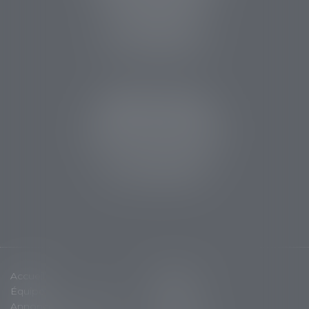
24107 BERGERAC
Tél :
05 53 63 54 20
Fax : 05 53 63 54 21
CABINET SARLAT
5 avenue Aristide Briand
24200 Sarlat la Canéda
Tél :
05 53 59 34 88
Fax : 05 53 28 15 47
Accueil
Cabinet
Équipe
Expertises
Annonces immobilières
Actus