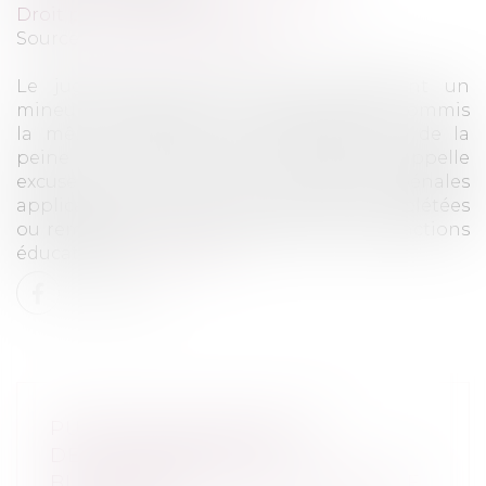
Droit pénal
/
Droit pénal des mineurs
Source :
www.service-public.fr
Le juge pénal punit moins sévèrement un
mineur qu'une personne majeure qui a commis
la même infraction. Cet adoucissement de la
peine en raison de l'âge du mineur s'appelle
excuse de minorité. Les sanctions pénales
applicables au mineur peuvent être complétées
ou remplacées par des mesures et des sanctions
éducatives...
Lire la suite
PUNITION EN FRANCE DE
DÉTOURNEMENTS ET
BLANCHIMENT AU DÉTRIMENT DE