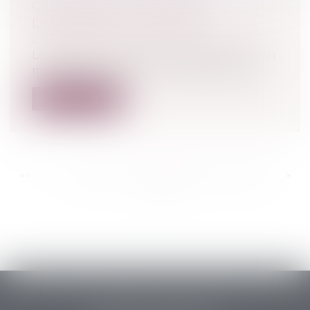
QUE RISQUE UN MINEUR
DÉLINQUANT AU PÉNAL ?
Droit pénal
/
Droit pénal des mineurs
Le juge pénal punit moins sévèrement un
mineur qu'une personne majeure qui a...
Lire la suite
<<
<
...
420
421
422
423
424
425
426
...
>
>>