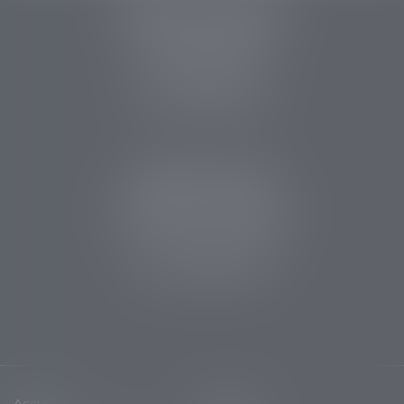
PERRET & ASSOCIES
14 rue des Carmes
24107 BERGERAC
Tél :
05 53 63 54 20
Fax : 05 53 63 54 21
CABINET SARLAT
5 avenue Aristide Briand
24200 Sarlat la Canéda
Tél :
05 53 59 34 88
Fax : 05 53 28 15 47
Accueil
Cabinet