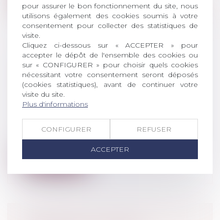
pour assurer le bon fonctionnement du site, nous
utilisons également des cookies soumis à votre
consentement pour collecter des statistiques de
visite.
Cliquez ci-dessous sur « ACCEPTER » pour
accepter le dépôt de l'ensemble des cookies ou
LE DÉMEMBREMENT DE
sur « CONFIGURER » pour choisir quels cookies
PROPRIÉTÉ POUR BAISSER SES
nécessitant votre consentement seront déposés
IMPÔTS
(cookies statistiques), avant de continuer votre
visite du site.
Droit de la famille, des personnes et de
Plus d'informations
leur patrimoine
/
Patrimoine et
succession
Le démembrement de propriété consiste
CONFIGURER
REFUSER
à séparer la nue-propriété et l'usufrui...
ACCEPTER
Lire la suite