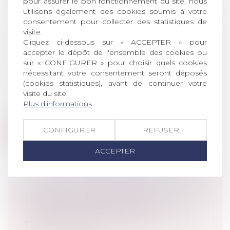
pour assurer le bon fonctionnement du site, nous
utilisons également des cookies soumis à votre
consentement pour collecter des statistiques de
visite.
QPC : PENSION D'INVALIDITÉ ET
Cliquez ci-dessous sur « ACCEPTER » pour
accepter le dépôt de l'ensemble des cookies ou
RESSOURCES DU CONCUBIN
sur « CONFIGURER » pour choisir quels cookies
Droit de la famille, des personnes et de
nécessitant votre consentement seront déposés
leur patrimoine
/
Couples et régime
(cookies statistiques), avant de continuer votre
matrimoniaux
visite du site.
Le dernier alinéa de l’article L. 815‑24 du
Plus d'informations
Code de la sécurité sociale prévo...
CONFIGURER
REFUSER
Lire la suite
ACCEPTER
TESTAMENT OLOGRAPHE
PARTIELLEMENT DATÉ PAR UN
TIERS : PAS DE NULLITÉ