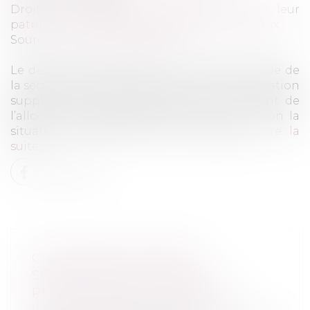
Droit de la famille, des personnes et de leur
patrimoine
/
Couples et régime matrimoniaux
Source :
www.actu-juridique.fr
Le dernier alinéa de l’article L. 815‑24 du Code de
la sécurité sociale prévoit, à propos de l’allocation
supplémentaire d’invalidité que le montant de
l’allocation supplémentaire peut varier selon la
situation matrimoniale des intéressés...
Lire la
suite
CITATION RÉGULIÈRE ET
SIGNATURE DE L’AVIS DE
RÉCEPTION PAR L’INTÉRESSÉ
Droit pénal
/
Procédure pénale