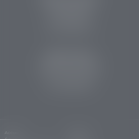
14 rue des Carmes
24107 BERGERAC
Tél :
05 53 63 54 20
Fax : 05 53 63 54 21
CABINET SARLAT
5 avenue Aristide Briand
24200 Sarlat la Canéda
Tél :
05 53 59 34 88
Fax : 05 53 28 15 47
Accueil
Cabinet