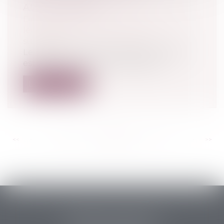
AUTOMATIQUE
Droit de la famille, des personnes et de
leur patrimoine
/
Patrimoine et
succession
Le testament est dit olographe lorsqu’il
est écrit en entier à la main, préci...
Lire la suite
<<
<
...
135
136
137
138
139
140
141
...
>
>>
PERRET & ASSOCIES