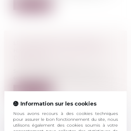
Lire la suite
LES PRONOSTICS DE JEUX DE
HASARD SONT DES PRATIQUES
DÉLOYALES
Droit de la consommation
Selon l’enquête de la Direction de la
concurrence, de la consommation et de l...
Lire la suite
Information sur les cookies
Nous avons recours à des cookies techniques
pour assurer le bon fonctionnement du site, nous
utilisons également des cookies soumis à votre
LA PROCÉDURE D'ORDONNANCE
consentement pour collecter des statistiques de