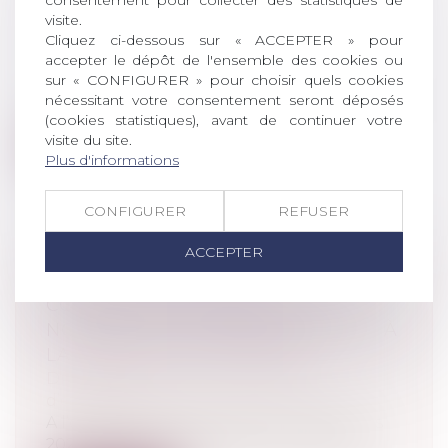
PÉNALE POUR UN DÉLIT OU UNE
visite.
CONTRAVENTION
Cliquez ci-dessous sur « ACCEPTER » pour
accepter le dépôt de l'ensemble des cookies ou
Droit pénal
/
Procédure pénale
sur « CONFIGURER » pour choisir quels cookies
L’ordonnance pénale est une procédure
nécessitant votre consentement seront déposés
pénale simplifiée pouvant être proposée...
(cookies statistiques), avant de continuer votre
visite du site.
Lire la suite
Plus d'informations
CONFIGURER
REFUSER
ACCEPTER
L’ORDRE DES EXPERTS-
COMPTABLES PROPOSE UNE
NOUVELLE PLATEFORME DÉDIÉE À
LA REPRISE D’ENTREPRISE
Droit des sociétés
/
Transmission
d’entreprise
A l’occasion du Salon des Entrepreneurs
2020, le CSOEC a dévoilé une nouvelle...