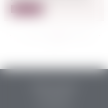
Lire la suite
<<
<
...
431
432
433
434
435
436
437
...
>
>>
PERRET & ASSOCIES
14 rue des Carmes
24107 BERGERAC
Tél :
05 53 63 54 20