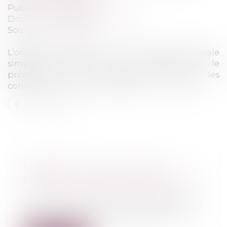
Publié le :
05/03/2020
Droit pénal
/
Procédure pénale
Source :
www.litige.fr
L’ordonnance pénale est une procédure pénale
simplifiée pouvant être proposée par le
procureur. Elle concerne toutes les
contraventions et certains délits...
Lire la suite
MINEURS ET UTILISATION DE
PAPIERS D'IDENTITÉ FRAUDULEUX
Droit pénal
/
Droit pénal des mineurs
Voilà un phénomène de société méconnu
et pourtant lourd de conséquences : l'u...