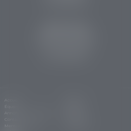
Fax : 05 53 63 54 21
CABINET SARLAT
5 avenue Aristide Briand
24200 Sarlat la Canéda
Tél :
05 53 59 34 88
Fax : 05 53 28 15 47
Accueil
Cabinet
Équipe
Expertises
Annonces immobilières
Actus
Contact
Plan du site
Mentions légales
Honoraires