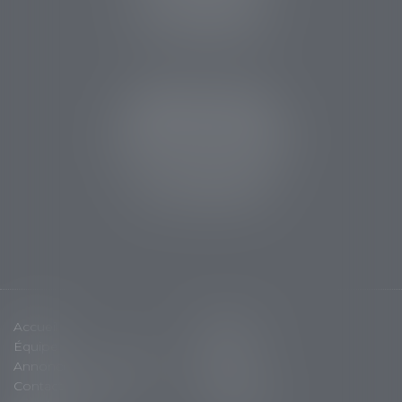
Tél :
05 53 63 54 20
Fax : 05 53 63 54 21
CABINET SARLAT
5 avenue Aristide Briand
24200 Sarlat la Canéda
Tél :
05 53 59 34 88
Fax : 05 53 28 15 47
Accueil
Cabinet
Équipe
Expertises
Annonces immobilières
Actus
Contact
Plan du site