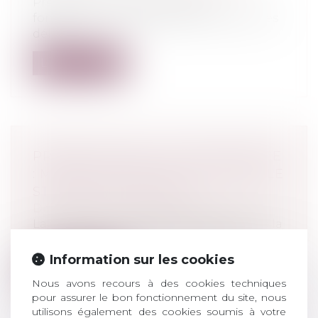
Précisions sur l’énonciation du
fondement de la demande en divorce, les
délai...
Lire la suite
PRÉVENTION DE LA DÉLINQUANCE
: MISE EN ŒUVRE DE LA NOUVELLE
STRATÉGIE NATIONALE
Droit pénal
/
Droit pénal des mineurs
La stratégie nationale de prévention de la
délinquance 2020-2024 comprend 40...
Information sur les cookies
Lire la suite
Nous avons recours à des cookies techniques
pour assurer le bon fonctionnement du site, nous
utilisons également des cookies soumis à votre