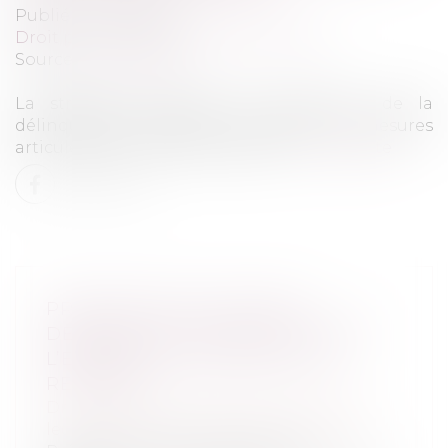
Publié le :
19/01/2021
Droit pénal
/
Droit pénal des mineurs
Source :
www.weka.fr
La stratégie nationale de prévention de la
délinquance 2020-2024 comprend 40 mesures
articulées autour de quatre axes...
Lire la suite
PROCÉDURE DE DIVORCE :
DERNIERS AJUSTEMENTS AVANT
L’ENTRÉE EN VIGUEUR DE LA
RÉFORME
Droit de la famille, des personnes et de
leur patrimoine
/
Divorce et séparation