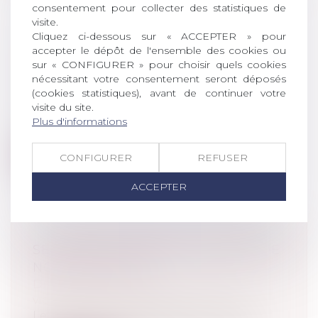
consentement pour collecter des statistiques de
visite.
Cliquez ci-dessous sur « ACCEPTER » pour
VIDÉOSURVEILLANCE SUR LA VOIE
accepter le dépôt de l'ensemble des cookies ou
PUBLIQUE EN ENQUÊTE
sur « CONFIGURER » pour choisir quels cookies
PRÉLIMINAIRE
nécessitant votre consentement seront déposés
(cookies statistiques), avant de continuer votre
Droit pénal
/
Procédure pénale
visite du site.
Le procureur de la République peut faire
Plus d'informations
procéder, sous son contrôle effectif...
Lire la suite
CONFIGURER
REFUSER
ACCEPTER
SÉCURITÉ ROUTIÈRE : LE BILAN DE
NOVEMBRE 2020
Droit pénal
/
(NPU) Droit pénal des
victimes de la route
Le mois dernier, les effets du nouveau