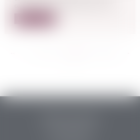
confinement ont été observés sur les r...
Lire la suite
<<
<
...
373
374
375
376
377
378
379
...
>
>>
PERRET & ASSOCIES
14 rue des Carmes
24107 BERGERAC