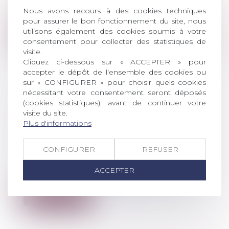
À l’occasion de la Journée internationale
Nous avons recours à des cookies techniques
des droits des femmes, le Défenseur...
pour assurer le bon fonctionnement du site, nous
utilisons également des cookies soumis à votre
Lire la suite
consentement pour collecter des statistiques de
visite.
Cliquez ci-dessous sur « ACCEPTER » pour
accepter le dépôt de l'ensemble des cookies ou
sur « CONFIGURER » pour choisir quels cookies
nécessitant votre consentement seront déposés
TÉMOIGNAGE EN JUSTICE :
(cookies statistiques), avant de continuer votre
visite du site.
DERNIÈRES PRÉCISIONS SUR
Plus d'informations
L’OBLIGATION DE PRÊTER
SERMENT
CONFIGURER
REFUSER
Droit pénal
/
Procédure pénale
Selon l’article 446 du Code de procédure
ACCEPTER
pénale, les témoins doivent prêter s...
Lire la suite