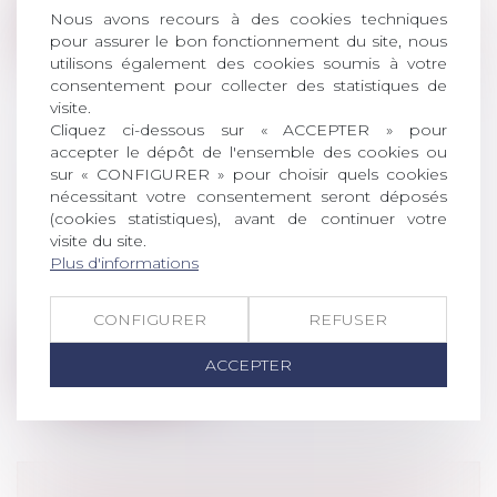
Nous avons recours à des cookies techniques
Lire la suite
pour assurer le bon fonctionnement du site, nous
utilisons également des cookies soumis à votre
consentement pour collecter des statistiques de
visite.
Cliquez ci-dessous sur « ACCEPTER » pour
accepter le dépôt de l'ensemble des cookies ou
COMMENT SONT CALCULÉS LES
sur « CONFIGURER » pour choisir quels cookies
DROITS DE SUCCESSION ?
nécessitant votre consentement seront déposés
(cookies statistiques), avant de continuer votre
Droit de la famille, des personnes et de
visite du site.
leur patrimoine
/
Patrimoine et
Plus d'informations
succession
Lors d'une succession, vous devez, dans la
plupart des cas, payer des frais a...
CONFIGURER
REFUSER
Lire la suite
ACCEPTER