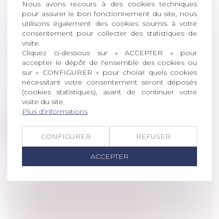
Nous avons recours à des cookies techniques
pour assurer le bon fonctionnement du site, nous
utilisons également des cookies soumis à votre
DE NOUVEAUX POUVOIRS
consentement pour collecter des statistiques de
PROCHAINEMENT ATTRIBUÉS À LA
visite.
DGCCRF POUR LUTTER CONTRE LA
Cliquez ci-dessous sur « ACCEPTER » pour
accepter le dépôt de l'ensemble des cookies ou
FRAUDE EN LIGNE
sur « CONFIGURER » pour choisir quels cookies
Droit de la consommation
nécessitant votre consentement seront déposés
Le projet de loi portant diverses
(cookies statistiques), avant de continuer votre
dispositions d'adaptation du droit
visite du site.
national...
Plus d'informations
Lire la suite
CONFIGURER
REFUSER
ACCEPTER
LES HÉRITIERS DU QUASI-
USUFRUITIER DOIVENT RESTITUER
À LA SUCCESSION DU NU-