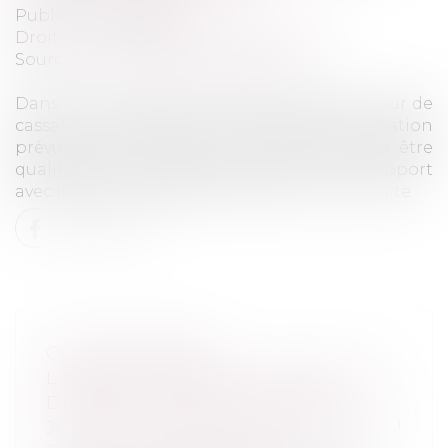
Publié le :
22/01/2025
Droit commercial
/
Baux commerciaux
Source :
www.lemag-juridique.com
Dans un arrêt rendu le 15 janvier 2025, la Cour de
cassation a rappelé que l'indemnité d'occupation
prévue dans une clause contractuelle peut être
qualifiée de clause pénale si elle est sans rapport
avec le loyer initialement convenu...
Lire la suite
COUR D’ASSISES :
L’ENREGISTREMENT SONORE DES
DÉBATS PEUT ÊTRE UTILISÉ
JUSQU’AU PRONONCÉ DE L’ARRÊT !