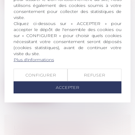
utilisons également des cookies soumis à votre
consentement pour collecter des statistiques de
visite.
Cliquez ci-dessous sur « ACCEPTER » pour
accepter le dépôt de l'ensemble des cookies ou
DESTRUCTION PARTIELLE DU
sur « CONFIGURER » pour choisir quels cookies
LOCAL LOUÉ : LES LIMITES DE
nécessitant votre consentement seront déposés
L’ARTICLE 1722 DU CODE CIVIL
(cookies statistiques), avant de continuer votre
visite du site.
FACE AU DÉFAUT D’ENTRETIEN
Plus d'informations
Droit commercial
/
Baux commerciaux
Selon l’article 1722 du Code civil, si
CONFIGURER
REFUSER
pendant la durée du bail, la chose lou...
ACCEPTER
Lire la suite
LA MODÉRATION D'UNE