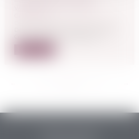
INDEMNITÉ D'OCCUPATION
VALIDÉE PAR LA COUR DE
CASSATION
Droit commercial
/
Baux commerciaux
Dans un arrêt rendu le 15 janvier 2025, la
Cour de cassation a rappelé que l'...
Lire la suite
<<
<
...
87
88
89
90
91
92
93
...
>
>>
PERRET & ASSOCIES