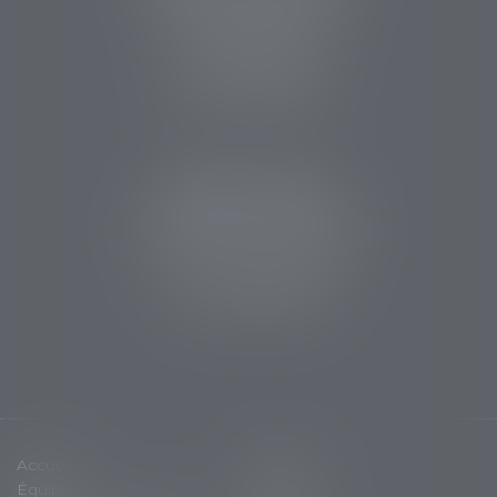
14 rue des Carmes
24107 BERGERAC
Tél :
05 53 63 54 20
Fax : 05 53 63 54 21
CABINET SARLAT
5 avenue Aristide Briand
24200 Sarlat la Canéda
Tél :
05 53 59 34 88
Fax : 05 53 28 15 47
Accueil
Cabinet
Équipe
Expertises