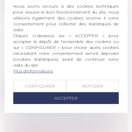
Nous avons recours à des cookies techniques
pour assurer le bon fonctionnement du site, nous
utilisons également des cookies soumis à votre
consentement pour collecter des statistiques de
visite.
Cliquez ci-dessous sur « ACCEPTER » pour
TRANSMISSION D’ENTREPRISE :
accepter le dépôt de l'ensemble des cookies ou
QUELLES SONT LES ÉTAPES À
sur « CONFIGURER » pour choisir quels cookies
ANTICIPER ?
nécessitant votre consentement seront déposés
(cookies statistiques), avant de continuer votre
Droit des sociétés
/
Transmission
visite du site.
d’entreprise
Plus d'informations
Pour bien céder son entreprise, il faut être
patient, réactif et accompagné....
CONFIGURER
REFUSER
Lire la suite
ACCEPTER
LES PERSONNES VICTIMES DE