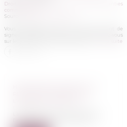
Droit de la consommation
/
Contrats et garanties
commerciales
Source :
www.economie.gouv.fr
Vous envisagez de louer un véhicule. Avant de
signer, lisez bien votre contrat et informez-vous
sur les prix et les conditions de vente...
Lire la suite
HARCÈLEMENT CONJUGAL ET
RETRAIT DE L’EXERCICE DE
L’AUTORITÉ PARENTALE
Droit pénal
L’autorité parentale est exercée dans
l’intérêt de l’enfant et peut faire l’o...