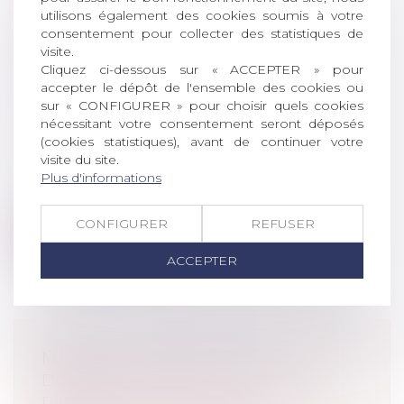
CAPITAL DÉCÈS AU PARTENAIRE
utilisons également des cookies soumis à votre
DE PACS À CHARGE AU SEUL
consentement pour collecter des statistiques de
visite.
MOTIF QU’AUCUNE DEMANDE N’A
Cliquez ci-dessous sur « ACCEPTER » pour
ÉTÉ FAITE DANS LE DÉLAI D’UN
accepter le dépôt de l'ensemble des cookies ou
MOIS
sur « CONFIGURER » pour choisir quels cookies
Droit de la famille, des personnes et de
nécessitant votre consentement seront déposés
(cookies statistiques), avant de continuer votre
leur patrimoine
/
Couples et régime
visite du site.
matrimoniaux
Plus d'informations
Une femme liée par un pacte civil de
solidarité avec un travailleur indépenda...
CONFIGURER
REFUSER
Lire la suite
ACCEPTER
MANDAT DE DÉPÔT À EFFET
DIFFÉRÉ : L’EXÉCUTION
PROVISOIRE EST VALIDÉE SOUS