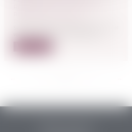
RÉSERVE D’UNE MOTIVATION
RENFORCÉE DU JUGE !
Droit pénal
/
Procédure pénale
Saisi d’une QPC, le Conseil constitutionnel
valide le régime du mandat de dép...
Lire la suite
<<
<
...
18
19
20
21
22
23
24
...
>
>>
PERRET & ASSOCIES