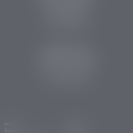
14 rue des Carmes
24107 BERGERAC
Tél :
05 53 63 54 20
Fax : 05 53 63 54 21
CABINET SARLAT
5 avenue Aristide Briand
24200 Sarlat la Canéda
Tél :
05 53 59 34 88
Fax : 05 53 28 15 47
Accueil
Cabinet
Équipe
Expertises