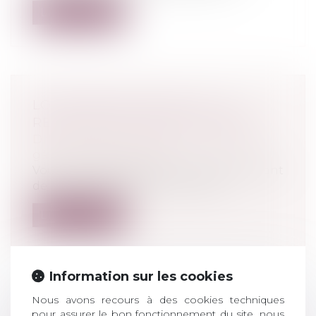
Lire la suite
LOCATION DE VÉHICULE : LA
RÉGLEMENTATION APPLICABLE
Droit de la consommation
/
Contrats et
garanties commerciales
Vous envisagez de louer un véhicule. Avant
de signer, lisez bien votre contra...
Lire la suite
Information sur les cookies
Nous avons recours à des cookies techniques
LA CPAM NE PEUT REFUSER LE
pour assurer le bon fonctionnement du site, nous