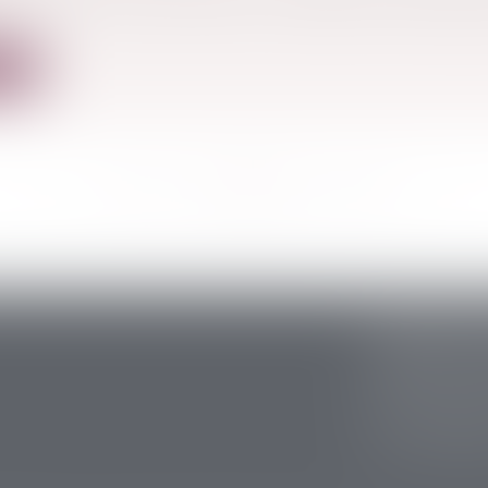
tion de loi vise notamment à modifier les tarifs des d
ite
<<
<
...
454
455
456
457
458
459
460
...
>
>>
CABINET S
5 avenue Ari
24200 Sarlat
Tél :
05 53 59 
Fax : 05 53 28