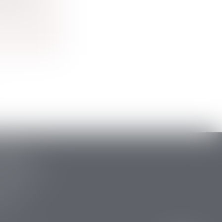
roits de
ARLAT
stide Briand
 la Canéda
34 88
 15 47