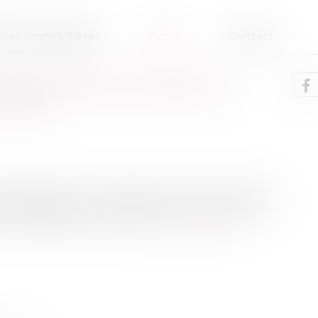
ces immobilières
Actus
Contact
POLICE DANS UN DOMICILE
 JUGE
re pénale qu'il n'appartient pas à l'officier de
de la République à contraindre une personne à
 de force dans un domicile...
Lire la suite