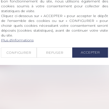
bon fonctionnement du site, nous utilisons également des
cookies soumis à votre consentement pour collecter des
statistiques de visite.
Cliquez ci-dessous sur « ACCEPTER » pour accepter le dépôt
de l'ensemble des cookies ou sur « CONFIGURER » pour
choisir quels cookies nécessitant votre consentement seront
ION DE FORCE DE LA POLICE DANS UN DOMI
déposés (cookies statistiques), avant de continuer votre visite
RE AUTORISÉE PAR UN JUGE
du site.
l
/
Procédure pénale
Plus d'informations
t de l'article 78 du Code de procédure pénale qu'il n'app
ACCEPTER
CONFIGURER
REFUSER
ite
ION DE LOI VISANT À RÉFORMER LA FISCAL
ES SUCCESSIONS
 famille, des personnes et de leur patrimoine
/
Patrimo