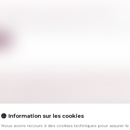
 EN GARDE À VUE ET DEVOIR D'INFORMATI
'ASSISTANCE DU REPRÉSENTANT LÉGAL
l
/
Droit pénal des mineurs
assation vient préciser des dispositions relatives à la g
ite
ET DE SEPTEMBRE 2019 HARMONISE LES EX
RITÉ CONCERNANT DE NOMBREUX PRODUIT
S AUX CONSOMMATEURS
a consommation
ns de forme et harmonisation de rédaction de divers 
Information sur les cookies
ite
Nous avons recours à des cookies techniques pour assurer le