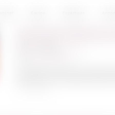
abinet
Équipe
Expertises
Annon
L’INTRUSION DE FORCE DE LA 
DOIT ÊTRE AUTORISÉE PAR UN
Publié le :
24/10/2019
Droit pénal
/
Procédure pénale
Source :
www.lextenso.fr
Il se déduit de l'article 78 du Code de procédu
police judiciaire, autorisé par le procureur 
comparaître par la force publique, de pénétrer