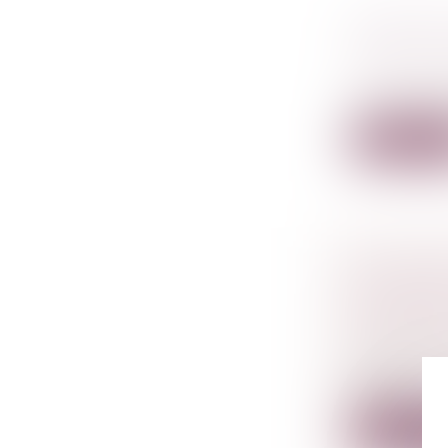
MINEURS
DROIT D
Droit péna
La Cour de c
Lire la su
UN DÉCR
DE SÉCU
DESTINÉ
Droit de l
Modificatio
portan...
Lire la su