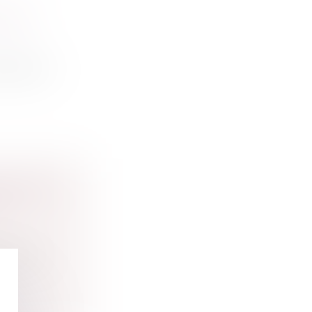
ON DU
arde à v...
IGENCES
S
décrets