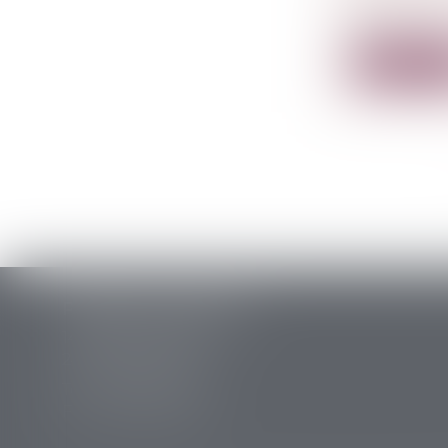
Une proposi
suc...
Lire la su
PERRET & ASSOCIES
14 rue des Carmes
24107 BERGERAC
Tél :
05 53 63 54 20
Fax : 05 53 63 54 21