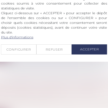
cookies soumis à votre consentement pour collecter des
statistiques de visite.
Cliquez ci-dessous sur « ACCEPTER » pour accepter le dépôt
de l'ensemble des cookies ou sur « CONFIGURER » pour
T TRAFICS À MARSEILLE: LES CONSEILS D'U
choisir quels cookies nécessitant votre consentement seront
R SPÉCIALISÉ POUR STOPPER « LA LOI DE 
déposés (cookies statistiques), avant de continuer votre visite
du site.
 »
Plus d'informations
l
/
Droit pénal des mineurs
ig, éducateur des « GG », estime qu'il y a une vraie néce
ACCEPTER
CONFIGURER
REFUSER
ite
CLIMAT PERMET L’OUVERTURE À LA CONCUR
ES PIÈCES DÉTACHÉES DE L’AUTOMOBILE
ercial
/
Droit de la concurrence
, les constructeurs avaient le monopole sur la vente d