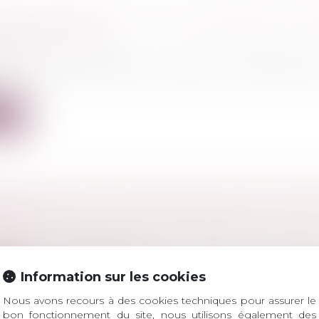
END SA REVANCHE ET FAIT CONDAMNER CA
S SPOTS TÉLÉ
ercial
 de supermarchés discount a obtenu la condamnatio
.
ite
OSITION DE LOI POUR MUSCLER LA LUTTE 
ION
l
/
Droit pénal des affaires
t, les députés Raphaël Gauvain (LREM) et Olivier Marleix
Information sur les cookies
ite
Nous avons recours à des cookies techniques pour assurer le
bon fonctionnement du site, nous utilisons également des