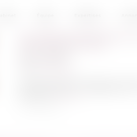
abinet
Équipe
Expertises
Annon
LIDL PREND SA REVANCHE ET
POUR DES SPOTS TÉLÉ
Publié le :
09/09/2021
Droit commercial
Source :
www.capital.fr
L’enseigne de supermarchés discount a obt
des manquements à la réglementation sur 
promotion...
Lire la suite