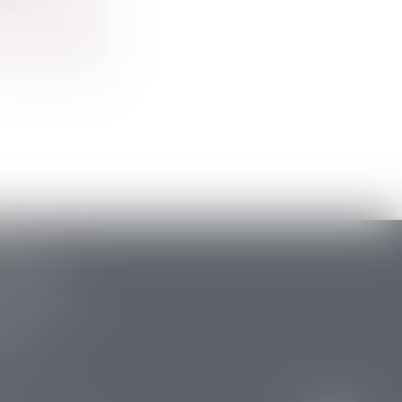
ARLAT
stide Briand
 la Canéda
34 88
 15 47