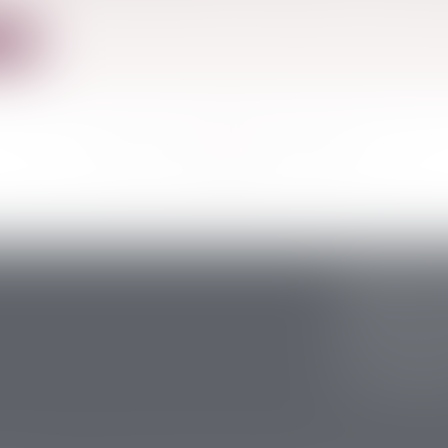
ite
<<
<
...
330
331
332
333
334
335
336
...
>
>>
CABINET S
5 avenue Ari
24200 Sarlat
Tél :
05 53 59 
Fax : 05 53 28