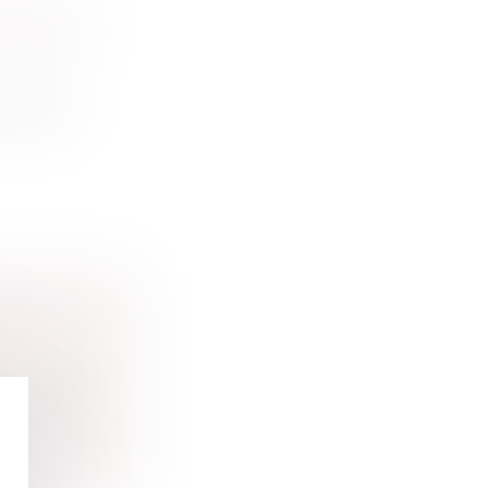
RREFOUR
n de son
ANTI-
 (LR) tir...