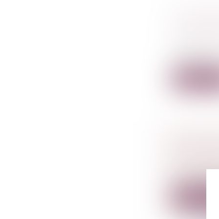
LIDL PR
POUR DE
Droit comm
L’enseigne
concurren..
Lire la su
UNE PROP
CORRUPT
Droit péna
Début juille
Lire la su