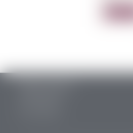
dét...
Lire la su
PERRET & ASSOCIES
14 rue des Carmes
24107 BERGERAC
Tél :
05 53 63 54 20
Fax : 05 53 63 54 21