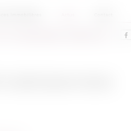
ces immobilières
Actus
Contact
 FAIT CONDAMNER CARREFOUR
enu la condamnation de son concurrent pour
la publicité audiovisuelle en période de