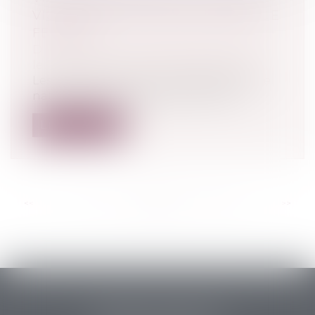
VICTIMES DONT UNE MAJORITÉ DE
FEMMES
Droit de la famille, des personnes et de
leur patrimoine
/
Violences familiales
Les services de police et de gendarmerie
nationales ont enregistré 450 100 vi...
Lire la suite
<<
<
...
74
75
76
77
78
79
80
...
>
>>