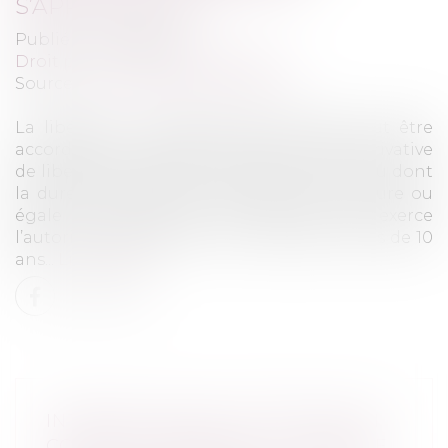
S’APPLIQUE PAS
Publié le :
14/03/2025
Droit pénal
/
Procédure pénale
Source :
www.lemag-juridique.com
La libération conditionnelle familiale peut être
accordée à un condamné dont la peine privative
de liberté est inférieure ou égale à 4 ans, ou dont
la durée de détention restante est inférieure ou
égale à cette durée, sous réserve qu’il exerce
l’autorité parentale sur un enfant de moins de 10
ans...
Lire la suite
INTERDICTION DE CAPTATION EN
COURS D’AUDIENCE : LA COUR DE