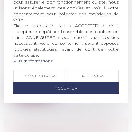
pour assurer le bon fonctionnement du site, nous
utilisons également des cookies soumis à votre
consentement pour collecter des statistiques de
visite.
Cliquez ci-dessous sur « ACCEPTER » pour
accepter le dépôt de l'ensemble des cookies ou
sur « CONFIGURER » pour choisir quels cookies
LIBÉRATION CONDITIONNELLE
nécessitant votre consentement seront déposés
FAMILIALE : LE CRÉDIT DE
(cookies statistiques), avant de continuer votre
RÉDUCTION DE PEINE NE
visite du site.
S’APPLIQUE PAS
Plus d'informations
Droit pénal
/
Procédure pénale
La libération conditionnelle familiale
CONFIGURER
REFUSER
peut être accordée à un condamné dont...
ACCEPTER
Lire la suite
VIOLENCES SEXUELLES : 122 600