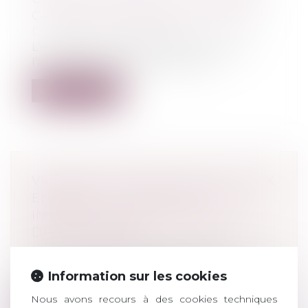
CASSATION CONFIRME LA RÈGLE
Droit pénal
/
(NPU) Infraction
L’interdiction de captation prévue par
l’article 38 ter de la loi du 29 juill...
Lire la suite
VIOLENCES SEXUELLES FAITES AUX
ENFANTS : LA CIIVISE VEUT
INSCRIRE SON ACTION DANS LE
DROIT COMMUN
Droit pénal
/
Droit pénal des mineurs
La commission sur l’inceste et les
Information sur les cookies
violences sexuelles faites aux enfants vie...
Nous avons recours à des cookies techniques
Lire la suite