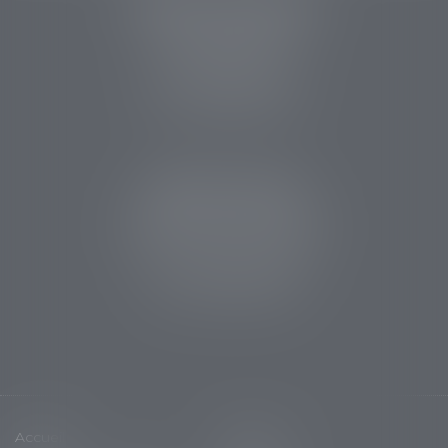
PERRET & ASSOCIES
14 rue des Carmes
24107 BERGERAC
Tél :
05 53 63 54 20
Fax : 05 53 63 54 21
CABINET SARLAT
5 avenue Aristide Briand
24200 Sarlat la Canéda
Tél :
05 53 59 34 88
Fax : 05 53 28 15 47
Accueil
Cabinet