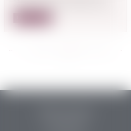
mois pour à son tour transmettre une Q...
Lire la suite
<<
<
...
258
259
260
261
262
263
264
...
>
>>
PERRET & ASSOCIES
14 rue des Carmes
24107 BERGERAC