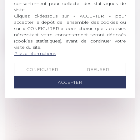
consentement pour collecter des statistiques de
PARENTALE
visite.
Droit de la famille, des personnes et de
Cliquez ci-dessous sur « ACCEPTER » pour
leur patrimoine
/
Filiation
accepter le dépôt de l'ensemble des cookies ou
Par un arrêt rendu le 21 septembre 2022, la
sur « CONFIGURER » pour choisir quels cookies
Cour de cassation valide la décis...
nécessitant votre consentement seront déposés
(cookies statistiques), avant de continuer votre
Lire la suite
visite du site.
Plus d'informations
CONFIGURER
REFUSER
ACCEPTER
ACCÈS DES MINEURS À LA
PORNOGRAPHIE : SAISI PAR LA
SOCIÉTÉ ÉDITRICE DE PORNHUB,
LE TRIBUNAL JUDICIAIRE DE PARIS
EN APPELLE À LA COUR DE
CASSATION
Droit pénal
/
Droit pénal des mineurs
La Cour de cassation a désormais trois