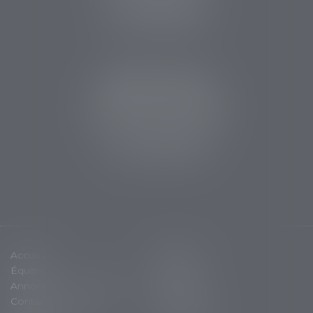
Tél :
05 53 63 54 20
Fax : 05 53 63 54 21
CABINET SARLAT
5 avenue Aristide Briand
24200 Sarlat la Canéda
Tél :
05 53 59 34 88
Fax : 05 53 28 15 47
Accueil
Cabinet
Équipe
Expertises
Annonces immobilières
Actus
Contact
Plan du site