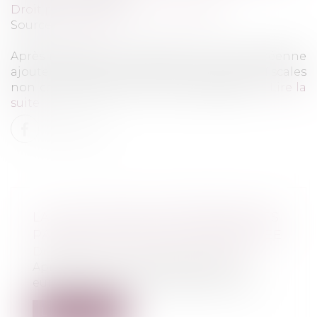
Droit pénal
/
Droit pénal des affaires
Source :
www.efl.fr
Après révision, le Conseil de l'Union européenne
ajoute trois Etats à la liste des juridictions fiscales
non coopératives de l'Union européenne...
Lire la
suite
LA LISTE NOIRE EUROPÉENNE DES
PARADIS FISCAUX EST COMPLÉTÉE
Droit pénal
/
Droit pénal des affaires
Après révision, le Conseil de l'Union
européenne ajoute trois Etats à la list...
Lire la suite