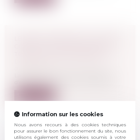
LE SÉNAT PROPOSE UN « CHÈQUE
CONSEIL » POUR ANTICIPER LA
TRANSMISSION D'ENTREPRISE
Droit des sociétés
/
Transmission
d’entreprise
La mission de suivi sur la transmission
d'entreprise du palais du Luxembourg...
Lire la suite
Information sur les cookies
Nous avons recours à des cookies techniques
pour assurer le bon fonctionnement du site, nous
GPA ET RETRAIT DE L'AUTORITÉ
utilisons également des cookies soumis à votre