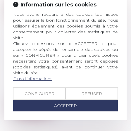
Information sur les cookies
Lire la suite
Nous avons recours à des cookies techniques
pour assurer le bon fonctionnement du site, nous
utilisons également des cookies soumis à votre
consentement pour collecter des statistiques de
visite.
Cliquez ci-dessous sur « ACCEPTER » pour
VÉRIFICATION DE L'ÂGE EN LIGNE :
accepter le dépôt de l'ensemble des cookies ou
LA CNIL A RENDU SON AVIS SUR LE
sur « CONFIGURER » pour choisir quels cookies
RÉFÉRENTIEL DE L’ARCOM
nécessitant votre consentement seront déposés
(cookies statistiques), avant de continuer votre
CONCERNANT L’ACCÈS AUX SITES
visite du site.
PORNOGRAPHIQUES
Plus d'informations
Droit pénal
/
Droit pénal des mineurs
Le référentiel de l’Arcom doit permettre
CONFIGURER
REFUSER
de renforcer et d’encadrer les dispo...
ACCEPTER
Lire la suite