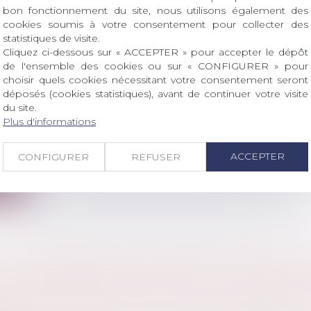
bon fonctionnement du site, nous utilisons également des
ite
cookies soumis à votre consentement pour collecter des
statistiques de visite.
Cliquez ci-dessous sur « ACCEPTER » pour accepter le dépôt
de l'ensemble des cookies ou sur « CONFIGURER » pour
choisir quels cookies nécessitant votre consentement seront
déposés (cookies statistiques), avant de continuer votre visite
INTÉRÊT DE L’ENFANT NE RÉSIDE PAS DANS L
du site.
Plus d'informations
QUE ET LA CONNAISSANCE DE SES ORIGINES
 famille, des personnes et de leur patrimoine
/
Filiatio
’intérêt supérieur de l’enfant et malgré le respect dû a
ACCEPTER
CONFIGURER
REFUSER
ite
N DU CONSOMMATEUR TENDANT À VOIR DÉC
TE UNE CLAUSE ABUSIVE EST IMPRESCRIPT
a consommation