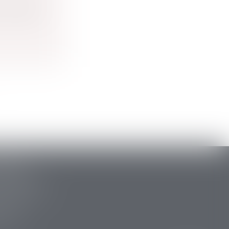
i lesquels
ARLAT
stide Briand
 la Canéda
34 88
 15 47