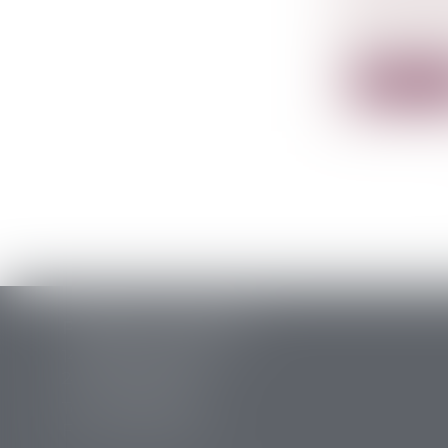
Le mandat d
le...
Lire la su
PERRET & ASSOCIES
14 rue des Carmes
24107 BERGERAC
Tél :
05 53 63 54 20
Fax : 05 53 63 54 21