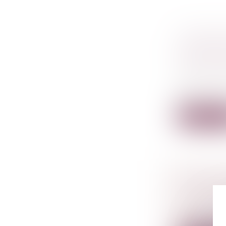
L’ÉCHAN
ÉTABLISS
RESTRIC
Droit comm
Les entente
et...
Lire la su
E-ESCROQ
L’OBJET 
Droit péna
Le décret n