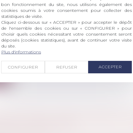
bon fonctionnement du site, nous utilisons également des
ite
cookies soumis à votre consentement pour collecter des
statistiques de visite.
Cliquez ci-dessous sur « ACCEPTER » pour accepter le dépôt
de l'ensemble des cookies ou sur « CONFIGURER » pour
choisir quels cookies nécessitant votre consentement seront
déposés (cookies statistiques), avant de continuer votre visite
du site.
RIE SUR INTERNET : QUELS SONT LES REC
Plus d'informations
a consommation
ents financiers trop avantageux, faux site de vente, 
ACCEPTER
CONFIGURER
REFUSER
ite
ON D’UN MANDAT D’ARRÊT EUROPÉEN ET 
LÉMENT D’INFORMATIONS
l
/
Procédure pénale