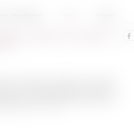
ces immobilières
Actus
Contact
ARRÊT EUROPÉEN ET DEMANDE
IONS
urs principes, parmi lesquels le principe de
e pour un délit soit jugée pour un autre délit.
cution d’un mandat d’arrêt européen, qui n’a
 l’objet d’une mesure de détention provisoire
é sa remise...
Lire la suite