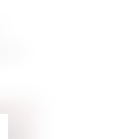
s L.420-1
FAIRE
u Code de...