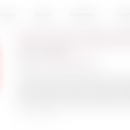
abinet
Équipe
Expertises
Annon
EXÉCUTION D’UN MANDAT D’
DE SUPPLÉMENT D’INFORMAT
Publié le :
30/08/2024
Droit pénal
/
Procédure pénale
Source :
www.lemag-juridique.com
Le mandat d’arrêt européen repose sur plusie
spécialité, qui interdit qu’une personne remis
Ainsi, une personne remise à un pays, en exé
pas renoncé à ce principe, ne peut pas faire
pour une infraction autre que celle qui a motiv