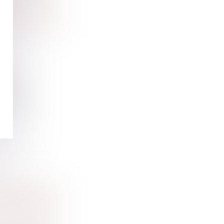
OURS ?
phishing…
DEMANDE