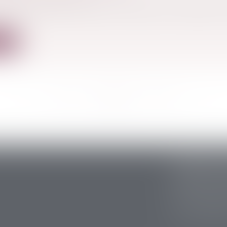
’arrêt européen repose sur plusieurs principes, parm
ite
<<
<
...
120
121
122
123
124
125
126
...
>
>>
CABINET S
5 avenue Ari
24200 Sarlat
Tél :
05 53 59 
Fax : 05 53 28