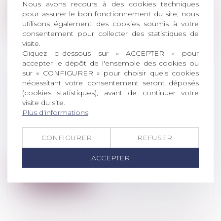
Nous avons recours à des cookies techniques
Lire la suite
pour assurer le bon fonctionnement du site, nous
utilisons également des cookies soumis à votre
consentement pour collecter des statistiques de
visite.
Cliquez ci-dessous sur « ACCEPTER » pour
accepter le dépôt de l'ensemble des cookies ou
sur « CONFIGURER » pour choisir quels cookies
RAPPEL DU POINT DE DÉPART DE
nécessitant votre consentement seront déposés
L'ACTION EN NULLITÉ POUR DOL
(cookies statistiques), avant de continuer votre
D'UNE DONATION-PARTAGE
visite du site.
Plus d'informations
Droit de la famille, des personnes et de
leur patrimoine
/
Patrimoine et
succession
CONFIGURER
REFUSER
Le point de départ de la prescription de
l'action en nullité pour dol d'une d...
ACCEPTER
Lire la suite