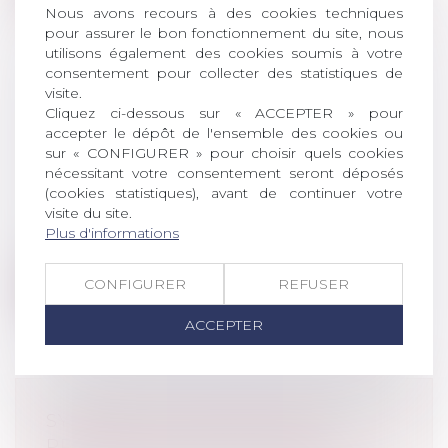
Nous avons recours à des cookies techniques
pour assurer le bon fonctionnement du site, nous
utilisons également des cookies soumis à votre
consentement pour collecter des statistiques de
visite.
DROIT DE VISITE ET PLACEMENT
Cliquez ci-dessous sur « ACCEPTER » pour
D’ENFANTS : QUELLE PLACE POUR
accepter le dépôt de l'ensemble des cookies ou
sur « CONFIGURER » pour choisir quels cookies
LA PAROLE DES MINEURS ?
nécessitant votre consentement seront déposés
Droit de la famille, des personnes et de
(cookies statistiques), avant de continuer votre
leur patrimoine
visite du site.
Si des enfants mineurs sont placés, les
Plus d'informations
parents peuvent toujours, sous condit...
CONFIGURER
REFUSER
Lire la suite
ACCEPTER
SYSTÈMES DE NOTATION DES
PRODUITS ET SERVICES DE