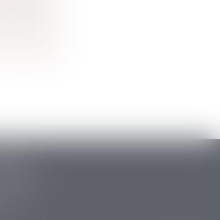
es comme un
ARLAT
stide Briand
 la Canéda
34 88
 15 47