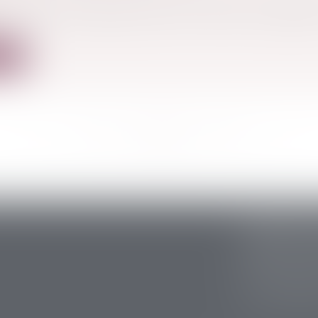
logie permet d’appréhender les violences conjugal
ite
<<
<
...
62
63
64
65
66
67
68
...
>
>>
CABINET S
5 avenue Ari
24200 Sarlat
Tél :
05 53 59 
Fax : 05 53 28