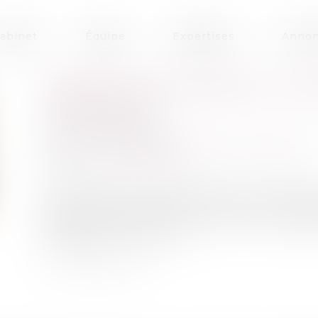
abinet
Équipe
Expertises
Annon
CRÉER SON ENTREPRISE : LES D
CONNAÎTRE
Publié le :
28/04/2025
Droit des sociétés
/
Transmission d’entreprise
Source :
www.info.gouv.fr
Quel que soit votre parcours et votre profil, 
dans l’aventure entrepreneuriale. Exonér
dispositifs spécifiques : voici un tour d’ho
entreprise...
Lire la suite