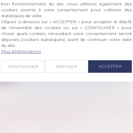
ite
bon fonctionnement du site, nous utilisons également des
cookies soumis à votre consentement pour collecter des
statistiques de visite.
Cliquez ci-dessous sur « ACCEPTER » pour accepter le dépôt
de l'ensemble des cookies ou sur « CONFIGURER » pour
choisir quels cookies nécessitant votre consentement seront
TION EN ASSISES : DIRE SANS DÉVOILER
déposés (cookies statistiques), avant de continuer votre visite
du site.
l
/
Procédure pénale
Plus d'informations
ondamnation, les articles 359 et 360 du Code de proc
ACCEPTER
CONFIGURER
REFUSER
ite
RUIRE LES IDÉES REÇUES SUR LES VIOLENC
LES PAR L’ANTHROPOLOGIE
 famille, des personnes et de leur patrimoine
/
Violenc