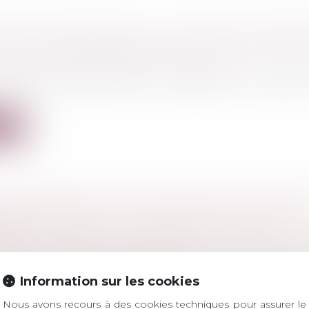
EMENT EUROPÉEN SUR LES SERVICES NUMÉ
ISE UNE RESPONSABILISATION DES PLATEFO
a consommation
/
Pratiques commerciales
pulation, désinformation, contrefaçons... Ces dérive
ite
N ENTREPRISE : LES DISPOSITIFS D’AIDE À
RE
ociétés
/
Transmission d’entreprise
it votre parcours et votre profil, de nombreuses aides
Information sur les cookies
Nous avons recours à des cookies techniques pour assurer le