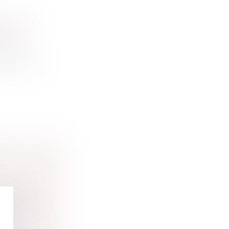
RIQUES
RMES
s touchent
 existent