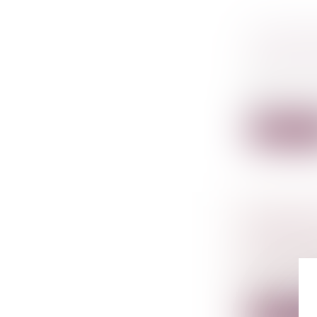
LE RÈGL
(DSA) V
Droit de l
Haine, mani
de...
Lire la su
CRÉER SO
CONNAÎT
Droit des s
Quel que so
po...