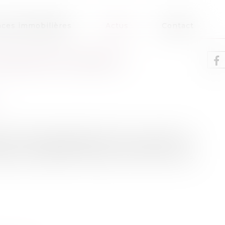
ces immobilières
Actus
Contact
ISPOSITIFS D’AIDE À
de nombreuses aides existent pour vous soutenir
ations, accompagnements, financements ou
rizon des leviers à activer pour créer votre