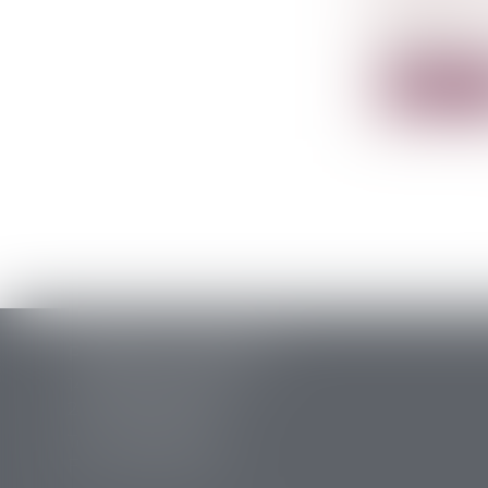
L’anthropo
problè...
Lire la su
PERRET & ASSOCIES
14 rue des Carmes
24107 BERGERAC
Tél :
05 53 63 54 20
Fax : 05 53 63 54 21