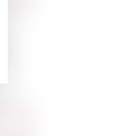
édure
ES
es