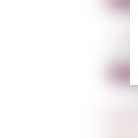
Lire la su
CONDAMNA
Droit péna
En cas de c
pénale i...
Lire la su
DÉCONST
CONJUGA
Droit de la
familiales