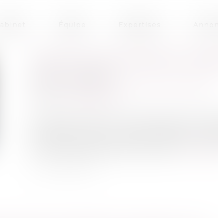
abinet
Équipe
Expertises
Annon
CRÉATION D’ENTREPRISE : BÉNÉ
Publié le :
12/06/2025
Droit des sociétés
/
Transmission d’entreprise
Source :
www.weblex.fr
Au moment de créer une entreprise, France Trav
de l’aide au retour à l’emploi (ARE), cumula
professionnelle, soit l’aide à la reprise et à la
ont fait l’objet d’évolutions en 2025…
Lire la su