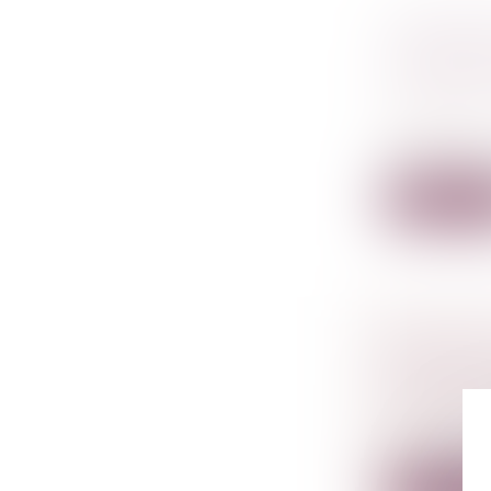
VIOLENC
AGRESSI
L'ADOLE
Droit de la
familiales
À partir des
Lire la su
PORTÉE D
CONDITI
PRÉCISI
Droit péna
En l’espèce,