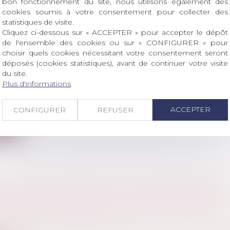
ite
bon fonctionnement du site, nous utilisons également des
cookies soumis à votre consentement pour collecter des
statistiques de visite.
Cliquez ci-dessous sur « ACCEPTER » pour accepter le dépôt
de l'ensemble des cookies ou sur « CONFIGURER » pour
choisir quels cookies nécessitant votre consentement seront
déposés (cookies statistiques), avant de continuer votre visite
 D’ENTREPRISE : BÉNÉFICIER DE L’ARE OU 
du site.
ociétés
/
Transmission d’entreprise
Plus d'informations
e créer une entreprise, France Travail propose 2 type
ACCEPTER
CONFIGURER
REFUSER
ite
TION À L’AUTORITÉ DE LA CONCURRENCE D
CONTRE SA DÉCISION : GARE AUX DÉLAIS !
ercial
/
Droit de la concurrence
 cassation s’est récemment prononcée sur une questi