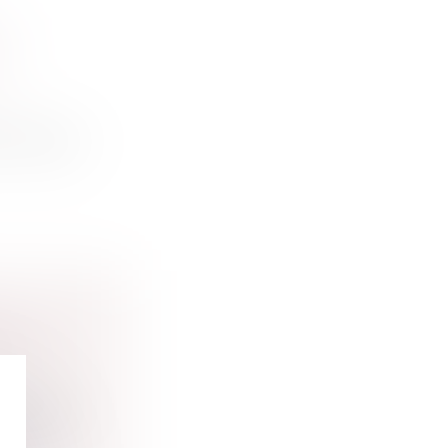
ET
es
 de 2015,...
IÈRES
ssortiss...