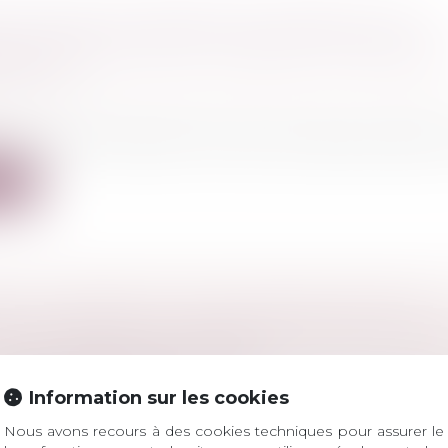
ES SEXUELLES ENVERS LES HOMMES : DES
ONS SUBIES SURTOUT PENDANT L'ENFANCE 
SCENCE
 famille, des personnes et de leur patrimoine
/
Violenc
 résultats de l’enquête "Violences et rapports de genre"
ite
E LA SAISINE DU JUGE D’INSTRUCTION ET
ONS D’ACCÈS AUX DONNÉES API-PNR : DERN
ONS JURISPRUDENTIELLES
l
/
Procédure pénale
Information sur les cookies
 un mandat d’arrêt avait été délivré à l’encontre d’un re
Nous avons recours à des cookies techniques pour assurer le