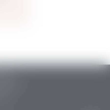
ARLAT
stide Briand
 la Canéda
34 88
 15 47