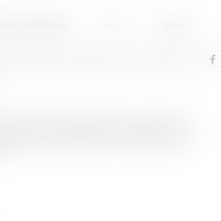
ces immobilières
Actus
Contact
FICIER DE L’ARE OU DE L’ARCE
ail propose 2 types d’aides : soit le maintien
ble avec les revenus de la nouvelle activité
 création d’entreprise (ARCE). Des dispositifs qui
ite