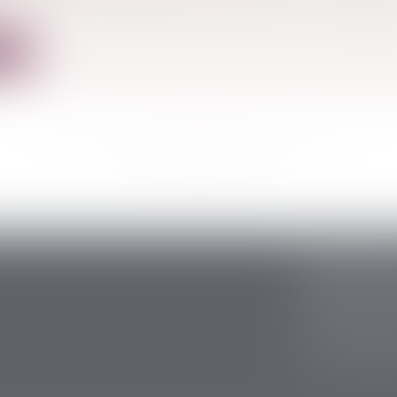
.
ite
<<
<
...
47
48
49
50
51
52
53
...
>
>>
CABINET S
5 avenue Ari
24200 Sarlat
Tél :
05 53 59 
Fax : 05 53 28