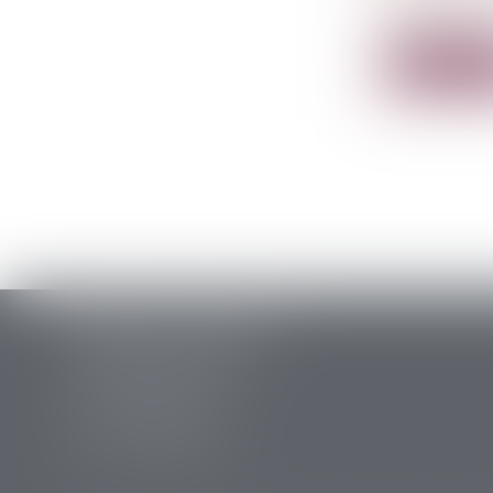
procédure..
Lire la su
PERRET & ASSOCIES
14 rue des Carmes
24107 BERGERAC
Tél :
05 53 63 54 20
Fax : 05 53 63 54 21