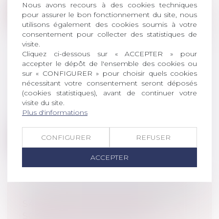
Nous avons recours à des cookies techniques
Lire la suite
pour assurer le bon fonctionnement du site, nous
utilisons également des cookies soumis à votre
consentement pour collecter des statistiques de
visite.
Cliquez ci-dessous sur « ACCEPTER » pour
accepter le dépôt de l'ensemble des cookies ou
sur « CONFIGURER » pour choisir quels cookies
CARACTÉRISATION D’APOLOGIE
nécessitant votre consentement seront déposés
D’ACTES DE TERRORISME
(cookies statistiques), avant de continuer votre
Droit pénal
visite du site.
À la suite d’une visite, effectuée sur
Plus d'informations
autorisation du JLD, du véhicule utili...
CONFIGURER
REFUSER
Lire la suite
ACCEPTER
SANCTION DE L’AMF D'UNE
SOCIÉTÉ DE GESTION ET SES