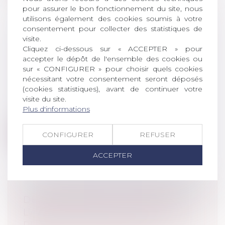
pour assurer le bon fonctionnement du site, nous
utilisons également des cookies soumis à votre
consentement pour collecter des statistiques de
visite.
LA COUR DE CASSATION S’OPPOSE
Cliquez ci-dessous sur « ACCEPTER » pour
À LA PROLONGATION PUREMENT
accepter le dépôt de l'ensemble des cookies ou
AUTOMATIQUE DES DÉTENTIONS
sur « CONFIGURER » pour choisir quels cookies
PROVISOIRES
nécessitant votre consentement seront déposés
(cookies statistiques), avant de continuer votre
Droit pénal
/
Procédure pénale
visite du site.
L’ordonnance n° 2020-303 du 25 mars
Plus d'informations
2020 prévoit, en son article 16, la prolo...
Lire la suite
CONFIGURER
REFUSER
ACCEPTER
DÉCLARATION DE SUCCESSION :
L’ADMINISTRATION FISCALE FAIT