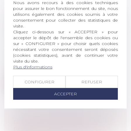
Nous avons recours à des cookies techniques
pour assurer le bon fonctionnement du site, nous
utilisons également des cookies soumis à votre
VIOL, CONSENTEMENT : VERS UNE
consentement pour collecter des statistiques de
PREMIÈRE LOI EUROPÉENNE POUR
visite.
LUTTER CONTRE LES VIOLENCES
Cliquez ci-dessous sur « ACCEPTER » pour
accepter le dépôt de l'ensemble des cookies ou
FAITES AUX FEMMES
sur « CONFIGURER » pour choisir quels cookies
Droit de la famille, des personnes et de
nécessitant votre consentement seront déposés
leur patrimoine
/
Violences familiales
(cookies statistiques), avant de continuer votre
Adoptée en mai 2024, une première
visite du site.
directive européenne vise à protéger les
Plus d'informations
fe...
CONFIGURER
REFUSER
Lire la suite
ACCEPTER
DISTRIBUTION D'ÉCHANTILLON
PAR UN PROFESSIONNEL : SUR